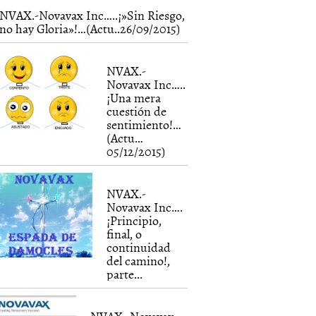
NVAX.-Novavax Inc…..¡»Sin Riesgo,
no hay Gloria»!…(Actu..26/09/2015)
NVAX.-
Novavax Inc…..
¡Una mera
cuestión de
sentimiento!…
(Actu…
05/12/2015)
NVAX.-
Novavax Inc….
¡Principio,
final, o
continuidad
del camino!,
parte...