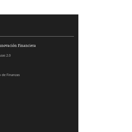
nnovación Financiera
zas 2.0
 de Finanzas