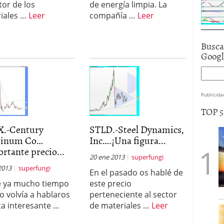
tor de los
de energía limpia. La
iales …
Leer
compañía …
Leer
Busca
Goog
Publicida
TOP 
.-Century
STLD.-Steel Dynamics,
inum Co…
Inc….¡Una figura...
rtante precio...
20 ene 2013
superfungi
2013
superfungi
En el pasado os hablé de
 ya mucho tiempo
este precio
o volvía a hablaros
perteneciente al sector
ta interesante …
de materiales …
Leer