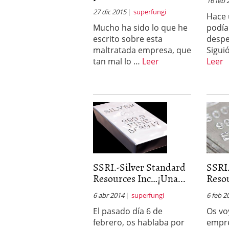
16 feb 
27 dic 2015
superfungi
Hace 
Mucho ha sido lo que he
podía 
escrito sobre esta
despe
maltratada empresa, que
Sigui
tan mal lo …
Leer
Leer
SSRI.-Silver Standard
SSRI.
Resources Inc…¡Una...
Resou
6 abr 2014
superfungi
6 feb 2
El pasado día 6 de
Os vo
febrero, os hablaba por
empr