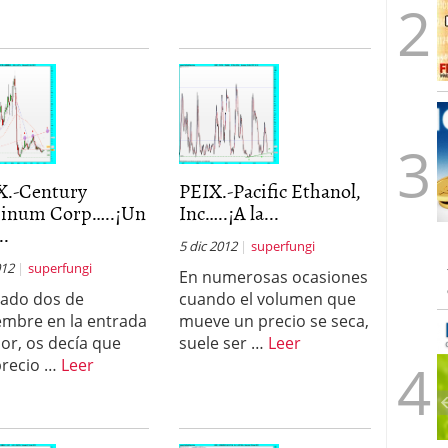
.-Century
PEIX.-Pacific Ethanol,
inum Corp…..¡Un
Inc…..¡A la...
..
5 dic 2012
superfungi
012
superfungi
En numerosas ocasiones
sado dos de
cuando el volumen que
embre en la entrada
mueve un precio se seca,
ior, os decía que
suele ser …
Leer
precio …
Leer