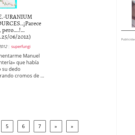
E.-URANIUM
URCES..¡Parece
, pero….!…
.25/06/2012)
Publicida
2012
superfungi
omentarme Manuel
ontería» que había
 su dedo
rando cromos de …
5
6
7
»
»