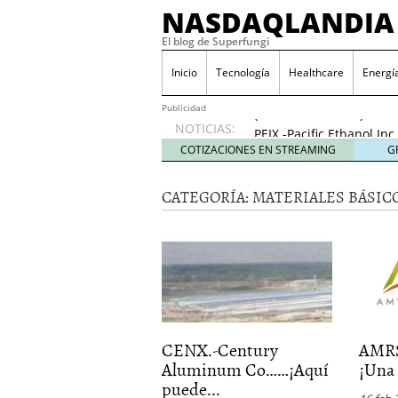
NASDAQLANDIA
El blog de Superfungi
ODP.-Office Depot Inc
2016
Inicio
Tecnología
Healthcare
Energí
NVAX.-Novavax Inc…..¡E
(Actu…17/11/2016)
17 n
Publicidad
NOTICIAS:
PEIX.-Pacific Ethanol I
(Actu..31/10/2016)
31 oc
COTIZACIONES EN STREAMING
G
Pruebas de Gráficos
23 
HIMX.-Himax Technologie
CATEGORÍA: MATERIALES BÁSICO
(Actu..24/11/2016)
24 no
AMRN.-Amarin Corporatio
news»!…(Actu..23/11/20
BLDP.-Ballard Power Sys
20/11/2016)
20 noviemb
ODP.-Office Depot Inc….
2016
NVAX.-Novavax Inc…..¡E
CENX.-Century
AMRS
(Actu…17/11/2016)
17 n
Aluminum Co……¡Aquí
¡Una 
puede...