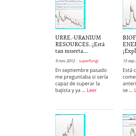
URRE.-URANIUM
BIOF
RESOURCES..¡Está
ENE
tan muerta...
¡Expl
9 nov 2012
superfungi
15 sep
En septiembre pasado
Está 
me preguntaba si sería
comen
capaz de superar la
anter
bajista y ya …
Leer
se …