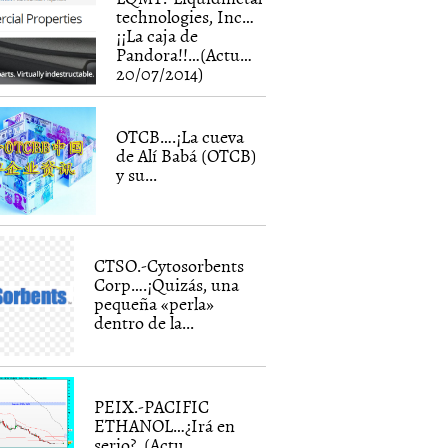
technologies, Inc…
¡¡La caja de
Pandora!!…(Actu…
20/07/2014)
OTCB….¡La cueva
de Alí Babá (OTCB)
y su...
CTSO.-Cytosorbents
Corp….¡Quizás, una
pequeña «perla»
dentro de la...
PEIX.-PACIFIC
ETHANOL…¿Irá en
serio?..(Actu…