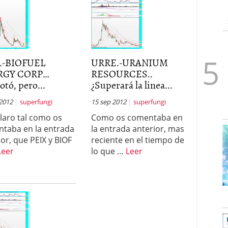
.-BIOFUEL
URRE.-URANIUM
RGY CORP…
RESOURCES..
otó, pero...
¿Superará la linea...
 2012
superfungi
15 sep 2012
superfungi
claro tal como os
Como os comentaba en
taba en la entrada
la entrada anterior, mas
ior, que PEIX y BIOF
reciente en el tiempo de
Leer
lo que …
Leer