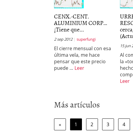
CENX.-CENT.
URR
ALUMINIUM CORP…
RESO
¡Tiene que...
cerca
(Actu
2 sep 2012
superfungi
15 jun 
El cierre mensual con esa
última vela, me hace
Al c
pensar que este precio
la «t
puede …
Leer
hecho
comp
Leer
Más artículos
«
1
2
3
4