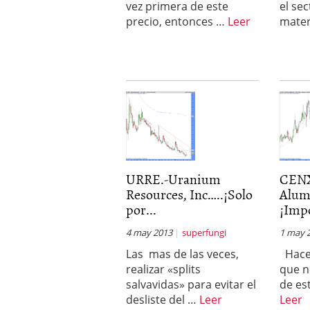
vez primera de este
el sec
precio, entonces …
Leer
mater
URRE.-Uranium
CENX
Resources, Inc…..¡Solo
Alum
por...
¡Impo
4 may 2013
superfungi
1 may 
Las mas de las veces,
Hace
realizar «splits
que n
salvavidas» para evitar el
de es
desliste del …
Leer
Leer