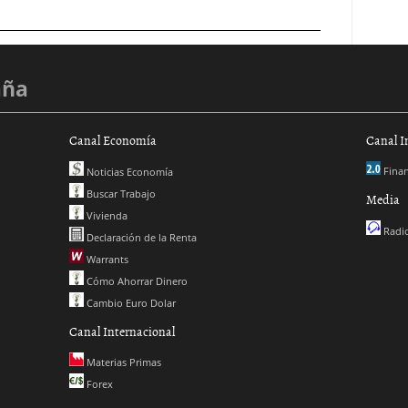
aña
Canal Economía
Canal I
Finan
Noticias Economía
Buscar Trabajo
Media
Vivienda
Radio
Declaración de la Renta
Warrants
Cómo Ahorrar Dinero
Cambio Euro Dolar
Canal Internacional
Materias Primas
Forex