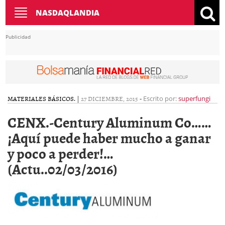
Toggle
NASDAQLANDIA
navigation
Publicidad
MATERIALES BÁSICOS.
|
27 DICIEMBRE, 2015
-
Escrito por:
superfungi
CENX.-Century Aluminum Co……
¡Aquí puede haber mucho a ganar
y poco a perder!…
(Actu..02/03/2016)