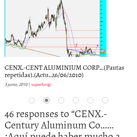
n
CENX.-CENT ALUMINIUM CORP…(Pautas
C
repetidas).(Actu..26/06/2010)
q
3 junio, 2010
|
superfungi
2 
46 responses to “
CENX.-
Century Aluminum Co……
¡Aquí puede haber mucho a