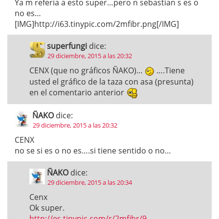
Ya m refería a esto super…pero n sebastian s es o
no es…
[IMG]http://i63.tinypic.com/2mfibr.png[/IMG]
superfungi
dice:
29 diciembre, 2015 a las 20:32
CENX (que no gráficos ÑAKO)…
….Tiene
usted el gráfico de la taza con asa (presunta)
en el comentario anterior
ÑAKO
dice:
29 diciembre, 2015 a las 20:32
CENX
no se si es o no es….si tiene sentido o no…
ÑAKO
dice:
29 diciembre, 2015 a las 20:34
Cenx
Ok super.
http://es.tinypic.com/r/2mfibr/9