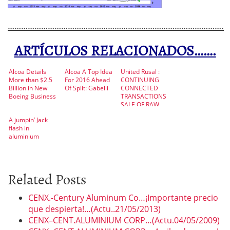
…………………………………………………………………………………….
ARTÍCULOS RELACIONADOS…….
Alcoa Details
Alcoa A Top Idea
United Rusal :
More than $2.5
For 2016 Ahead
CONTINUING
Billion in New
Of Split: Gabelli
CONNECTED
Boeing Business
TRANSACTIONS
SALE OF RAW
MATERIALS
A jumpin’ Jack
flash in
aluminium
Related Posts
CENX.-Century Aluminum Co…¡Importante precio
que despierta!…(Actu..21/05/2013)
CENX–CENT.ALUMINIUM CORP…(Actu.04/05/2009)