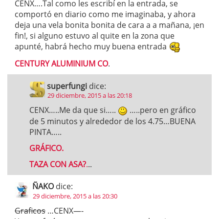
CENX….Tal como les escribí en la entrada, se
comportó en diario como me imaginaba, y ahora
deja una vela bonita bonita de cara a a mañana, ¡en
fin!, si alguno estuvo al quite en la zona que
apunté, habrá hecho muy buena entrada
CENTURY ALUMINIUM CO
.
superfungi
dice:
29 diciembre, 2015 a las 20:18
CENX…..Me da que si…..
…..pero en gráfico
de 5 minutos y alrededor de los 4.75…BUENA
PINTA…..
GRÁFICO.
TAZA CON ASA?
.
..
ÑAKO
dice:
29 diciembre, 2015 a las 20:30
Graficos
…CENX—-