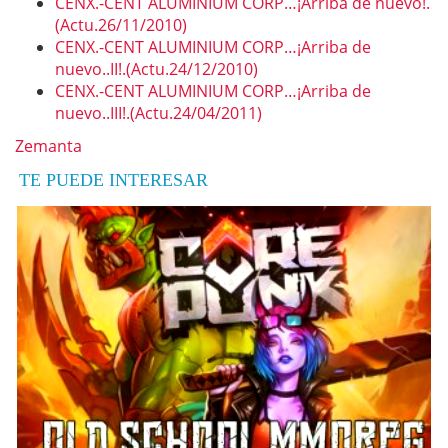
CENX.-CENT ALUMINIUM CORP…¡Arriba de nuevo!.
(Actu.26/11/2010)
CENX.-CENT ALUMINIUM CORP…¡Arriba de
nuevo..II!.(Actu.24/12/2010)
CENX.-CENT ALUMINIUM CORP…¡Arriba de
nuevo..III!.(Actu.24/04/2011)
Zemanta
TE PUEDE INTERESAR