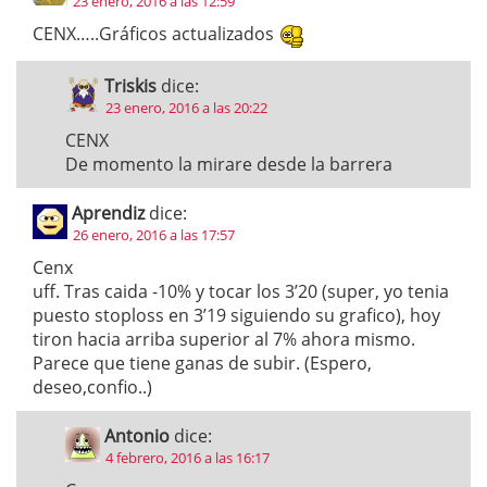
23 enero, 2016 a las 12:59
CENX…..Gráficos actualizados
Triskis
dice:
23 enero, 2016 a las 20:22
CENX
De momento la mirare desde la barrera
Aprendiz
dice:
26 enero, 2016 a las 17:57
Cenx
uff. Tras caida -10% y tocar los 3’20 (super, yo tenia
puesto stoploss en 3’19 siguiendo su grafico), hoy
tiron hacia arriba superior al 7% ahora mismo.
Parece que tiene ganas de subir. (Espero,
deseo,confio..)
Antonio
dice:
4 febrero, 2016 a las 16:17