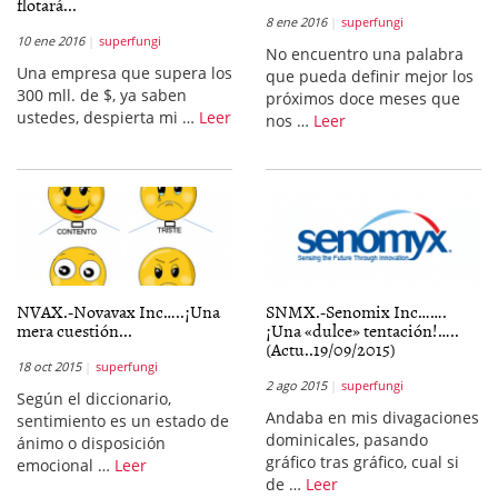
flotará...
8 ene 2016
superfungi
10 ene 2016
superfungi
No encuentro una palabra
Una empresa que supera los
que pueda definir mejor los
300 mll. de $, ya saben
próximos doce meses que
ustedes, despierta mi …
Leer
nos …
Leer
NVAX.-Novavax Inc…..¡Una
SNMX.-Senomix Inc…….
mera cuestión...
¡Una «dulce» tentación!…..
(Actu..19/09/2015)
18 oct 2015
superfungi
2 ago 2015
superfungi
Según el diccionario,
Andaba en mis divagaciones
sentimiento es un estado de
dominicales, pasando
ánimo o disposición
gráfico tras gráfico, cual si
emocional …
Leer
de …
Leer