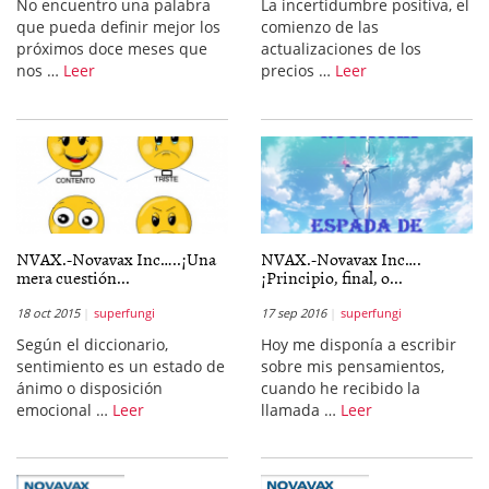
No encuentro una palabra
La incertidumbre positiva, el
que pueda definir mejor los
comienzo de las
próximos doce meses que
actualizaciones de los
nos …
Leer
precios …
Leer
NVAX.-Novavax Inc…..¡Una
NVAX.-Novavax Inc….
mera cuestión...
¡Principio, final, o...
18 oct 2015
superfungi
17 sep 2016
superfungi
Según el diccionario,
Hoy me disponía a escribir
sentimiento es un estado de
sobre mis pensamientos,
ánimo o disposición
cuando he recibido la
emocional …
Leer
llamada …
Leer