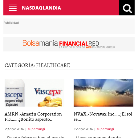
Toggle
NASDAQLANDIA
navigation
Publicidad
CATEGORÍA: HEALTHCARE
AMRN.-Amarin Corporation
NVAX.-Novavax Inc…..¡El sol
Plc…….¡Bonito aspecto...
se...
23 nov 2016
superfungi
17 nov 2016
superfungi
Desde febrero has el precio
Llevo semanas dando