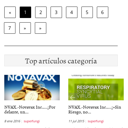
«
1
2
3
4
5
6
7
»
»
Top artículos categoría
NVAX.-Novavax Inc…..¡Por
NVAX.-Novavax Inc…..¡»Sin
delante, un...
Riesgo, no...
8 ene 2016
superfungi
11 jul 2015
superfungi