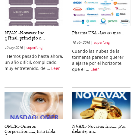
NVAX.-Novavax Inc…..
Pharma USA.-Las 20 mas...
¡¡Final, principio o...
10 abr 2016
superfungi
10 sep 2016
superfungi
Cuando las nubes de la
Hemos pasado hasta ahora,
tormenta parecen querer
un año difícil, complicado,
alejarse por el horizonte,
muy entretenido, de …
Leer
que el …
Leer
OMER.-Omeros
NVAX.-Novavax Inc…..¡Por
Corporation……¡Esta tabla
delante, un...