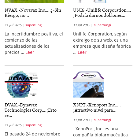
NVAX.-Novavax Inc…..¡»Sin
UNIS.-Unilife Corporation….
Riesgo, no...
¡Podría darnos doblones,...
11 jul 2015
superfungi
11 jul 2015
superfungi
La incertidumbre positiva, el
Unilife Corporation, según
comienzo de las
extraigo de su web, es una
actualizaciones de los
empresa que diseña fabrica
precios …
Leer
…
Leer
DVAX.-Dynavax
XNPT.-Xenoport Inc…..
Technologies Corp….¡Esto
¡Atractivo nivel para...
se...
11 jul 2015
superfungi
11 jul 2015
superfungi
XenoPort, Inc. es una
El pasado 24 de noviembre
compañía biofarmacéutica