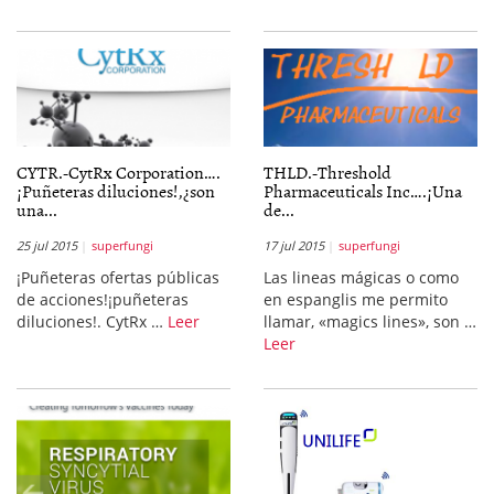
CYTR.-CytRx Corporation….
THLD.-Threshold
¡Puñeteras diluciones!,¿son
Pharmaceuticals Inc….¡Una
una...
de...
25 jul 2015
superfungi
17 jul 2015
superfungi
¡Puñeteras ofertas públicas
Las lineas mágicas o como
de acciones!¡puñeteras
en espanglis me permito
diluciones!. CytRx …
Leer
llamar, «magics lines», son …
Leer