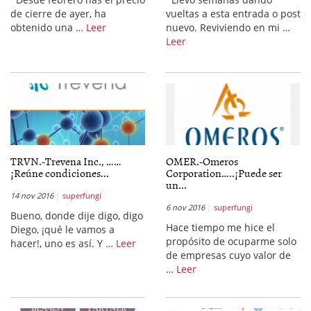
de cierre de ayer, ha
vueltas a esta entrada o post
obtenido una …
Leer
nuevo. Reviviendo en mi …
Leer
TRVN.-Trevena Inc., ……
OMER.-Omeros
¡Reúne condiciones...
Corporation…..¡Puede ser
un...
14 nov 2016
superfungi
6 nov 2016
superfungi
Bueno, donde dije digo, digo
Hace tiempo me hice el
Diego, ¡qué le vamos a
propósito de ocuparme solo
hacer!, uno es así. Y …
Leer
de empresas cuyo valor de
…
Leer