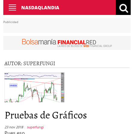
Toggle
NASDAQLANDIA
navigation
Publicidad
AUTOR:
SUPERFUNGI
Pruebas de Gráficos
23 nov 2018
superfungi
Pues eso………….