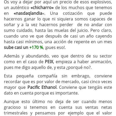
Os voy a dejar por aquí un precio de esos explosivos,
un auténtico
«chicharro»
de los muchos que tenemos
en
«nasdaqlandia
«. Una cotización que puede
hacernos ganar lo que ni siquiera somos capaces de
soñar y a la vez hacernos perder de no andar con
sumo cuidado, hasta las muelas del juicio. Pero claro,
cuando uno ve que después de casi un año cayendo
hasta casi mínimos, una acción de repente en un mes
sube casi un
+170 %
, ¡pues eso!.
Además y abundando, veo que dentro de su sector
como en el caso de
PEIX
, empieza a haber animación,
pues me digo aquello de, y esta ¿porqué no?.
Esta pequeña compañía sin embrago, conviene
recordar que es por valor de mercado, casi cinco veces
mayor que
Pacific Ethanol
. Conviene que tengáis este
dato en cuenta porque es importante.
Aunque esto último no deja de ser cuando menos
gracioso si tenemos en cuenta sus ventas netas
trimestrales y pensamos por ejemplo que el valor