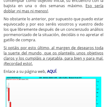
contemplar como objetivo inicial, su encuentro con la
bajista en una o dos semanas máximo.
Eso sería
doblar ¡ni mas ni menos!
.
No obstante lo anterior, por supuesto que puedo estar
equivocado y por eso seréis vosotros y vuestro dedo
los que libremente después de un concienzudo análisis
pormenorizado de la situación, decidáis o no apretar el
gatillo de compra.
Si optáis por esto último, al margen de desearos toda
la suerte del mundo, que os planteéis unos objetivos
claros y los cumpláis a rajatabla, para bien y para mal.
¡Recordad esto!.
Enlace a su página web,
AQUÍ
.