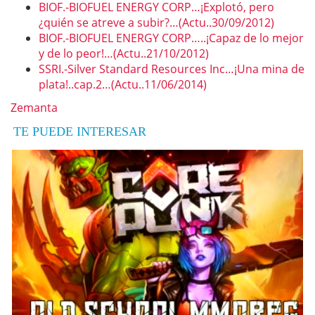
BIOF.-BIOFUEL ENERGY CORP…¡Explotó, pero
¿quién se atreve a subir?…(Actu..30/09/2012)
BIOF.-BIOFUEL ENERGY CORP…..¡Capaz de lo mejor
y de lo peor!…(Actu..21/10/2012)
SSRI.-Silver Standard Resources Inc…¡Una mina de
plata!..cap.2…(Actu..11/06/2014)
Zemanta
TE PUEDE INTERESAR