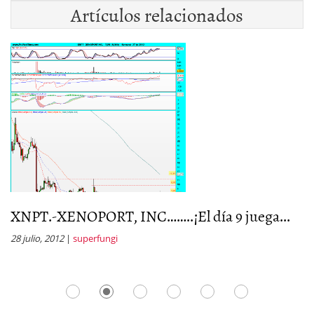
Artículos relacionados
XNPT.-XENOPORT, INC……..¡El día 9 juega...
X
p
28 julio, 2012
|
superfungi
15