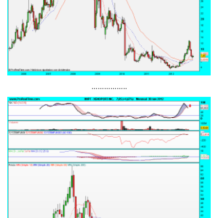
……………..