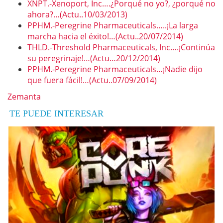
XNPT.-Xenoport, Inc….¿Porqué no yo?, ¿porqué no
ahora?…(Actu..10/03/2013)
PPHM.-Peregrine Pharmaceuticals…..¡La larga
marcha hacia el éxito!…(Actu..20/07/2014)
THLD.-Threshold Pharmaceuticals, Inc….¡Continúa
su peregrinaje!…(Actu…20/12/2014)
PPHM.-Peregrine Pharmaceuticals…¡Nadie dijo
que fuera fácil!…(Actu..07/09/2014)
Zemanta
TE PUEDE INTERESAR