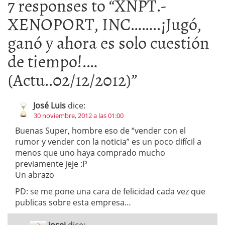
7 responses to “
XNPT.-
XENOPORT, INC……..¡Jugó,
ganó y ahora es solo cuestión
de tiempo!.…
(Actu..02/12/2012)
”
José Luis
dice:
30 noviembre, 2012 a las 01:00
Buenas Super, hombre eso de “vender con el
rumor y vender con la noticia” es un poco difícil a
menos que uno haya comprado mucho
previamente jeje :P
Un abrazo
PD: se me pone una cara de felicidad cada vez que
publicas sobre esta empresa…
josej
dice: