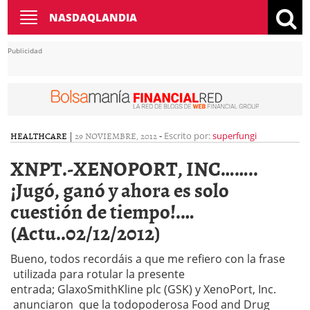
Toggle
NASDAQLANDIA
navigation
Publicidad
HEALTHCARE
|
29 NOVIEMBRE, 2012
-
Escrito por:
superfungi
XNPT.-XENOPORT, INC……..
¡Jugó, ganó y ahora es solo
cuestión de tiempo!.…
(Actu..02/12/2012)
Bueno, todos recordáis a que me refiero con la frase
utilizada para rotular la presente
entrada; GlaxoSmithKline plc (GSK) y XenoPort, Inc.
anunciaron que la todopoderosa Food and Drug