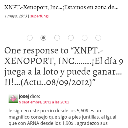
XNPT.-Xenoport, Inc…¡Estamos en zona de...
X
a
1 mayo, 2013
|
superfungi
29
One response to “
XNPT.-
XENOPORT, INC……..¡El día 9
juega a la loto y puede ganar…
II!…(Actu..08/09/2012)
”
josej
dice:
9 septiembre, 2012 a las 20:03
le sigo en este precio desde los 5,60$ es un
magnifico consejo que sigo a pies juntillas, al igual
que con ARNA desde los 1,90$.. agradezco sus