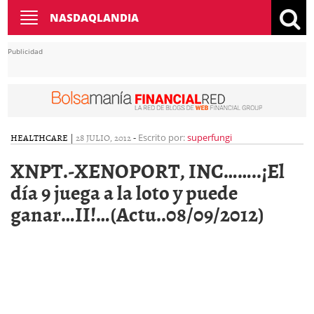
Toggle
NASDAQLANDIA
navigation
Publicidad
HEALTHCARE
|
28 JULIO, 2012
-
Escrito por:
superfungi
XNPT.-XENOPORT, INC……..¡El
día 9 juega a la loto y puede
ganar…II!…(Actu..08/09/2012)