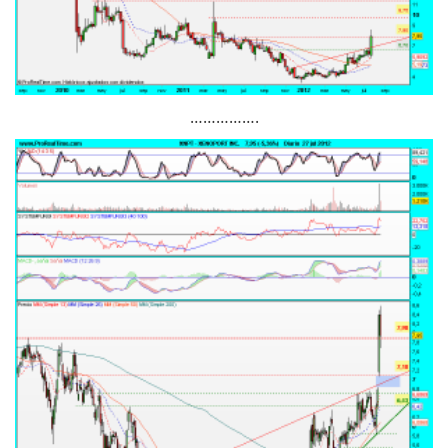
…………….