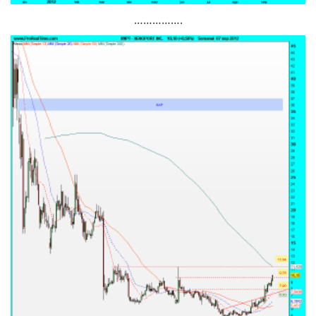
…………….