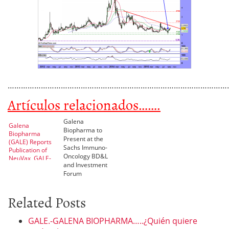
…………………………………………………………………………………………
Artículos relacionados…….
Galena
Galena
Biopharma to
Biopharma
Present at the
(GALE) Reports
Sachs Immuno-
Publication of
Oncology BD&L
NeuVax, GALE-
and Investment
301 Abstracts at
Forum
ASCO
Related Posts
GALE.-GALENA BIOPHARMA…..¿Quién quiere