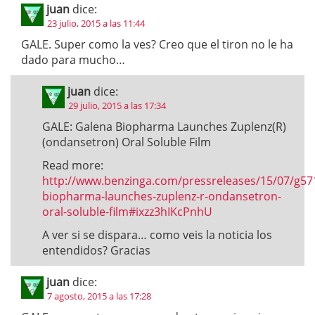
juan
dice:
23 julio, 2015 a las 11:44
GALE. Super como la ves? Creo que el tiron no le ha
dado para mucho…
juan
dice:
29 julio, 2015 a las 17:34
GALE: Galena Biopharma Launches Zuplenz(R)
(ondansetron) Oral Soluble Film
Read more:
http://www.benzinga.com/pressreleases/15/07/g57
biopharma-launches-zuplenz-r-ondansetron-
oral-soluble-film#ixzz3hIKcPnhU
A ver si se dispara… como veis la noticia los
entendidos? Gracias
juan
dice:
7 agosto, 2015 a las 17:28