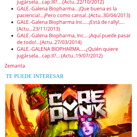
jugársela…cap.III?….(Actu..22/10/2012)
GALE.-Galena Biopharma…¡Que buena es la
paciencia!…¡Pero como cansa!..(Actu..30/04/2013)
GALE.-Galena Biopharma Inc…..¡Está de rally!….
(Actu…23/11/2013)
GALE.-Galena Biopharma, Inc….¡Aquí puede pasar
de todo!…(Actu..27/03/2014)
GALE.-GALENA BIOPHARMA…..¿Quién quiere
jugársela…cap.II?….(Actu..19/07/2012)
Zemanta
TE PUEDE INTERESAR