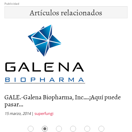
Publicidad
Artículos relacionados
GALE.-Galena Biopharma, Inc….¡Aquí puede
G
pasar...
q
15 marzo, 2014
|
superfungi
3 