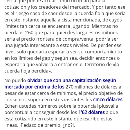
cerca que puede actuar como un imán para la
cotización y los creadores del mercado. Y por tanto ese
es el riesgo caso de caer desde la cuerda floja que sería
en este instante aquella alcista mencionada, de cuyos
límites tan cerca se encuentra jugando. Mientras no
pierda el 1’60 que para quien les larga estos mítines
sería el precio frontera de compra/venta, podría ser
una jugada interesante a estos niveles. De perder ese
nivel, solo quedaría esperar a ver su comportamiento
en los límites del gap y según sea, decidir entonces o
esperar a que volviera a entrar en el territorio de «la
cuerda floja perdida».
No puedo
olvidar que con una capitalización según
mercado por encima de los
270 millones de dólares a
pesar de estar cerca de mínimos, el precio objetivo de
consenso, supera en estos instantes los
cinco dólares
.
Echen ustedes números sobre la potencial plusvalía
porcentual a conseguir desde los
1’62 dólares
a que
está cotizando en este instante que escribo estas
lineas. ¡Pedazo de premio, ¿no?!.