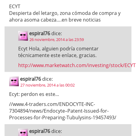
ECYT
Despierta del letargo, zona cómoda de compra y
ahora asoma cabeza….en breve noticias
espiral76
dice:
26 noviembre, 2014 a las 23:59
Ecyt Hola, alguien podría comentar
técnicamente este enlace, gracias.
http://www.marketwatch.com/investing/stock/ECYT
espiral76
dice:
27 noviembre, 2014 a las 00:02
Ecyt: perdon es este…
//www.4-traders.com/ENDOCYTE-INC-
7304894/news/Endocyte–Patent-Issued-for-
Processes-for-Preparing-Tubulysins-19457493/
espiral76
dice: