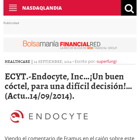
Toggle
NASDAQLANDIA
navigation
Publicidad
HEALTHCARE
|
14 SEPTIEMBRE, 2014
-
Escrito por:
superfungi
ECYT.-Endocyte, Inc…¡Un buen
cóctel, para una difícil decisión!…
(Actu..14/09/2014).
Viendo el comentario de Framus en el cajón sobre este