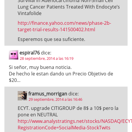
Survival in Adenocarcinoma Non-Small Cell
Lung Cancer Patients Treated With Endocyte’s
Vintafolide
http://finance.yahoo.com/news/phase-2b-
target-trial-results-141500402.html
Esperemos que sea suficiente.
espiral76
dice:
28 septiembre, 2014 a las 16:19
Si señor, muy buena noticia.
De hecho le estan dando un Precio Objetivo de
$20…
framus_morrigan
dice:
29 septiembre, 2014 a las 16:46
ECYT. upgrade CITIGROUP de 8$ a 10$ pero la
pone en NEUTRAL
http://www.analystratings.net/stocks/NASDAQ/ECY
RegistrationCode=SocialMedia-StockTwits