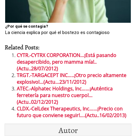
¿Por qué se contagia?
La ciencia explica por qué el bostezo es contagioso
Related Posts:
CYTR.-CYTRX CORPORATION…¡Está pasando
desapercibido, pero mamma mía!..
(Actu..28/07/2012)
TRGT.-TARGACEPT INC…..¡Otro precio altamente
explosivo!…(Actu…23/11/2012)
ATEC.-Alphatec Holdings, Inc……¡Auténtica
ferretería para nuestro cuerpo!…
(Actu..02/12/2012)
CLDX.-CelLdex Therapeutics, Inc……¡Precio con
futuro que conviene seguir!….(Actu..16/02/2013)
Autor