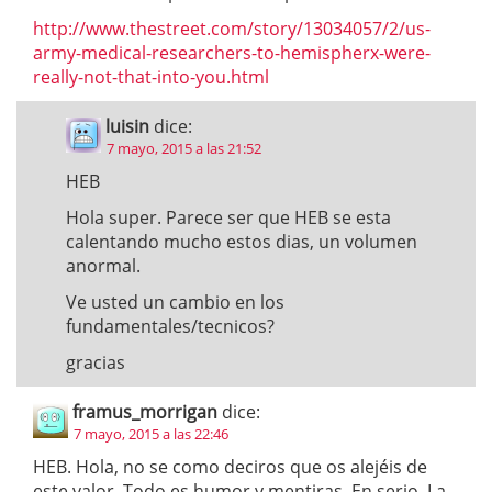
http://www.thestreet.com/story/13034057/2/us-
army-medical-researchers-to-hemispherx-were-
really-not-that-into-you.html
luisin
dice:
7 mayo, 2015 a las 21:52
HEB
Hola super. Parece ser que HEB se esta
calentando mucho estos dias, un volumen
anormal.
Ve usted un cambio en los
fundamentales/tecnicos?
gracias
framus_morrigan
dice:
7 mayo, 2015 a las 22:46
HEB. Hola, no se como deciros que os alejéis de
este valor. Todo es humor y mentiras. En serio. La