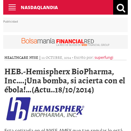
Toggle
NASDAQLANDIA
navigation
Publicidad
HEALTHCARE
NYSE
|
12 OCTUBRE, 2014
-
Escrito por:
superfungi
HEB.-Hemispherx BioPharma,
Inc….¡Una bomba, si acierta con el
ébola!…(Actu..18/10/2014)
Esta cotizada en el NYSE-AMEX que tan regular lo está