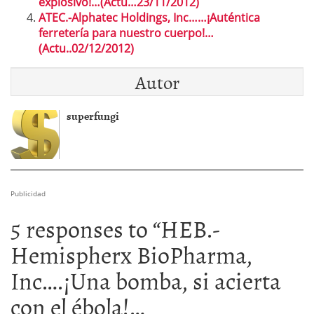
explosivo!…(Actu…23/11/2012)
ATEC.-Alphatec Holdings, Inc……¡Auténtica
ferretería para nuestro cuerpo!…
(Actu..02/12/2012)
Autor
superfungi
Publicidad
5 responses to “
HEB.-
Hemispherx BioPharma,
Inc….¡Una bomba, si acierta
con el ébola!…