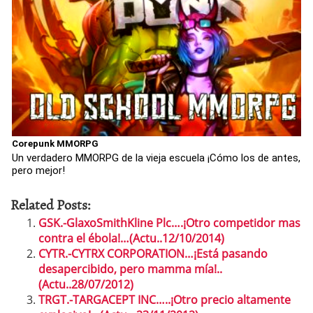
Corepunk MMORPG
Un verdadero MMORPG de la vieja escuela ¡Cómo los de antes,
pero mejor!
Related Posts:
GSK.-GlaxoSmithKline Plc….¡Otro competidor mas
contra el ébola!…(Actu..12/10/2014)
CYTR.-CYTRX CORPORATION…¡Está pasando
desapercibido, pero mamma mía!..
(Actu..28/07/2012)
TRGT.-TARGACEPT INC…..¡Otro precio altamente