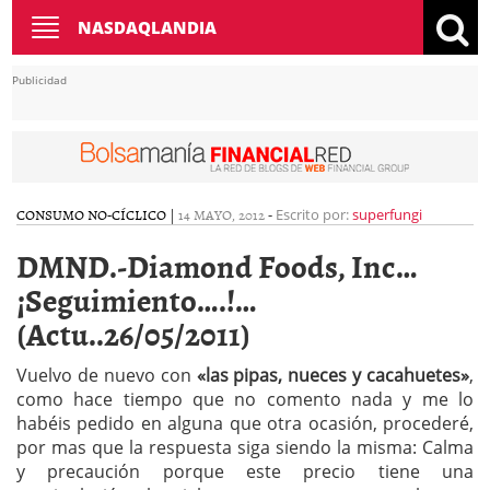
Toggle
NASDAQLANDIA
navigation
Publicidad
CONSUMO NO-CÍCLICO
|
14 MAYO, 2012
-
Escrito por:
superfungi
DMND.-Diamond Foods, Inc…
¡Seguimiento….!…
(Actu..26/05/2011)
Vuelvo de nuevo con
«las pipas, nueces y cacahuetes»
,
como hace tiempo que no comento nada y me lo
habéis pedido en alguna que otra ocasión, procederé,
por mas que la respuesta siga siendo la misma: Calma
y precaución porque este precio tiene una