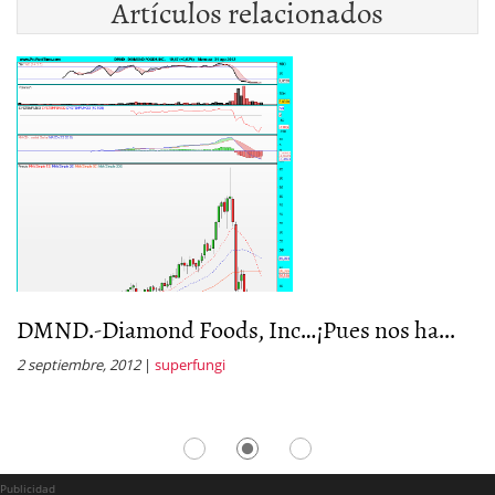
Artículos relacionados
DMND.-Diamond Foods, Inc…¡Pues nos ha...
D
s
2 septiembre, 2012
|
superfungi
24
Publicidad