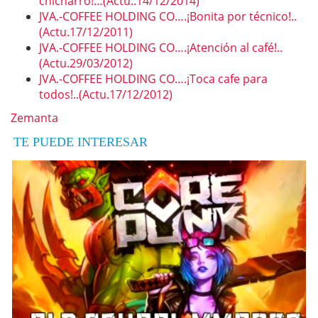
chicharro!…(Actu..14/12/2014)
JVA.-COFFEE HOLDING CO….¡Bonita por técnico!..
(Actu.17/12/2011)
JVA.-COFFEE HOLDING CO….¡Atención al café!..
(Actu.29/03/2012)
JVA.-COFFEE HOLDING CO….¡Toca cafe para
todos!..(Actu.17/12/2012)
Zemanta
TE PUEDE INTERESAR