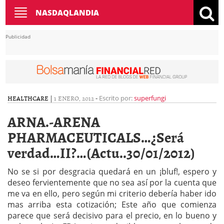
Toggle
NASDAQLANDIA
navigation
Publicidad
HEALTHCARE
|
1 ENERO, 2012
-
Escrito por:
superfungi
ARNA.-ARENA
PHARMACEUTICALS…¿Será
verdad…II?…(Actu..30/01/2012)
No se si por desgracia quedará en un ¡bluf!, espero y
deseo fervientemente que no sea así por la cuenta que
me va en ello, pero según mi criterio debería haber ido
mas arriba esta cotización; Este año que comienza
parece que será decisivo para el precio, en lo bueno y