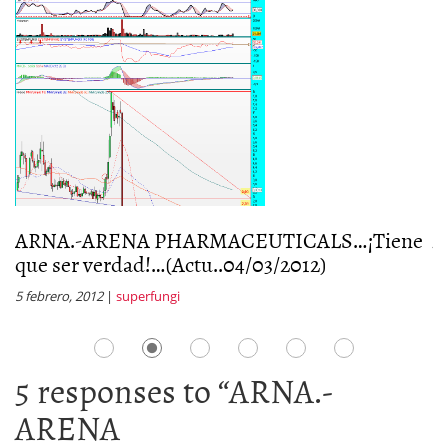
ARNA.-ARENA PHARMACEUTICALS…¡Tiene
A
que ser verdad!…(Actu..04/03/2012)
q
5 febrero, 2012
|
superfungi
23
5 responses to “
ARNA.-
ARENA