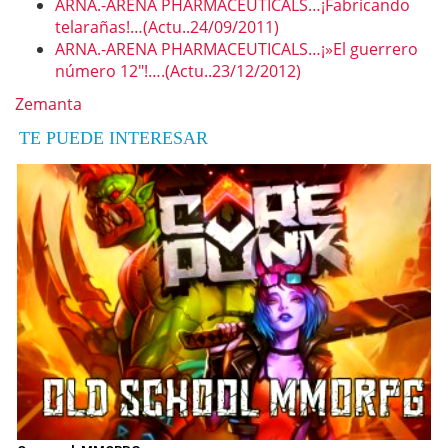
ARNA.-ARENA PHARMACEUTICALS…¡Fabricando
telarañas!…(Actu..24/09/2011)
ARNA.-ARENA PHARMACEUTICALS…¡»El guerrero
número 12″!….(Actu..23/12/2012)
Zemanta
TE PUEDE INTERESAR