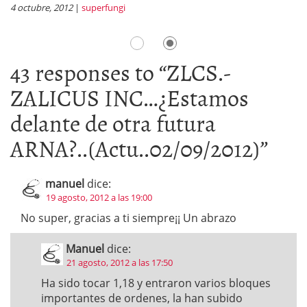
4 octubre, 2012
|
superfungi
1 
43 responses to “
ZLCS.-
ZALICUS INC…¿Estamos
delante de otra futura
ARNA?..(Actu..02/09/2012)
”
manuel
dice:
19 agosto, 2012 a las 19:00
No super, gracias a ti siempre¡¡ Un abrazo
Manuel
dice:
21 agosto, 2012 a las 17:50
Ha sido tocar 1,18 y entraron varios bloques
importantes de ordenes, la han subido