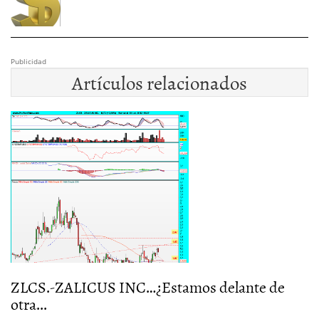
Publicidad
Artículos relacionados
do
ZLCS.-ZALICUS INC…¿Estamos delante de
Z
otra...
a.