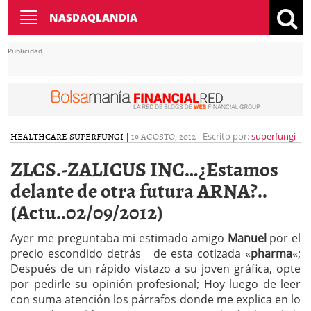
Toggle
NASDAQLANDIA
navigation
Publicidad
HEALTHCARE
SUPERFUNGI
|
19 AGOSTO, 2012
-
Escrito por:
superfungi
ZLCS.-ZALICUS INC…¿Estamos
delante de otra futura ARNA?..
(Actu..02/09/2012)
Ayer me preguntaba mi estimado amigo
Manuel
por el
precio escondido detrás de esta cotizada «
pharma
«;
Después de un rápido vistazo a su joven gráfica, opte
por pedirle su opinión profesional; Hoy luego de leer
con suma atención los párrafos donde me explica en lo