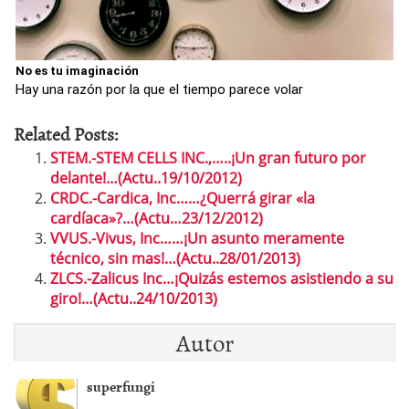
No es tu imaginación
Hay una razón por la que el tiempo parece volar
Related Posts:
STEM.-STEM CELLS INC.,…..¡Un gran futuro por
delante!…(Actu..19/10/2012)
CRDC.-Cardica, Inc……¿Querrá girar «la
cardíaca»?…(Actu…23/12/2012)
VVUS.-Vivus, Inc……¡Un asunto meramente
técnico, sin mas!…(Actu..28/01/2013)
ZLCS.-Zalicus Inc…¡Quizás estemos asistiendo a su
giro!…(Actu..24/10/2013)
Autor
superfungi