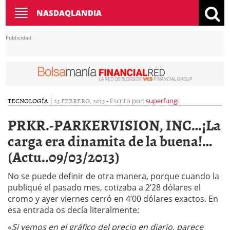
Toggle
NASDAQLANDIA
navigation
Publicidad
TECNOLOGÍA
|
23 FEBRERO, 2013
-
Escrito por:
superfungi
PRKR.-PARKERVISION, INC…¡La
carga era dinamita de la buena!…
(Actu..09/03/2013)
No se puede definir de otra manera, porque cuando la
publiqué el pasado mes, cotizaba a 2’28 dólares el
cromo y ayer viernes cerró en 4’00 dólares exactos. En
esa entrada os decía literalmente:
«
Si vemos en el gráfico del precio en diario, parece