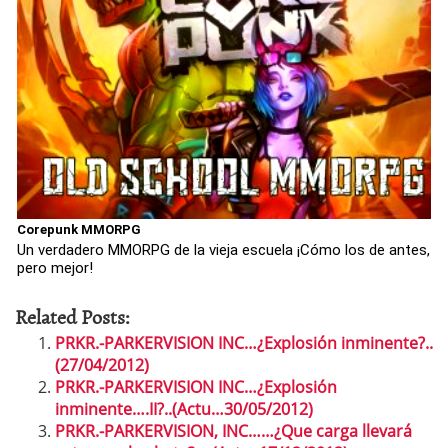
Corepunk MMORPG
Un verdadero MMORPG de la vieja escuela ¡Cómo los de antes,
pero mejor!
Related Posts:
PRKR.-PARKERVISION INC…¿Explosión inminente?..
(27/04/2012)
PRKR.-PARKERVISION INC…¿Explosión
inminente….II?..(Actu…30/05/2012)
PRKR.-PARKERVISION, INC……¿Que carga llevará