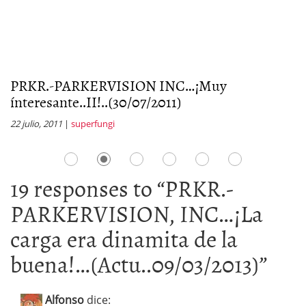
PRKR.-PARKERVISION INC…¡Muy
P
ínteresante..II!..(30/07/2011)
i
22 julio, 2011
|
superfungi
13
19 responses to “
PRKR.-
PARKERVISION, INC…¡La
carga era dinamita de la
buena!…(Actu..09/03/2013)
”
Alfonso
dice: