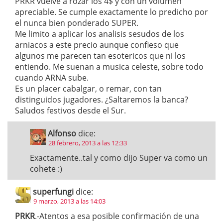
PRKR vuelve a rozar los 4$ y con un volumen
apreciable. Se cumple exactamente lo predicho por
el nunca bien ponderado SUPER.
Me limito a aplicar los analisis sesudos de los
arniacos a este precio aunque confieso que
algunos me parecen tan esotericos que ni los
entiendo. Me suenan a musica celeste, sobre todo
cuando ARNA sube.
Es un placer cabalgar, o remar, con tan
distinguidos jugadores. ¿Saltaremos la banca?
Saludos festivos desde el Sur.
Alfonso
dice:
28 febrero, 2013 a las 12:33
Exactamente..tal y como dijo Super va como un
cohete :)
superfungi
dice:
9 marzo, 2013 a las 14:03
PRKR
.-Atentos a esa posible confirmación de una