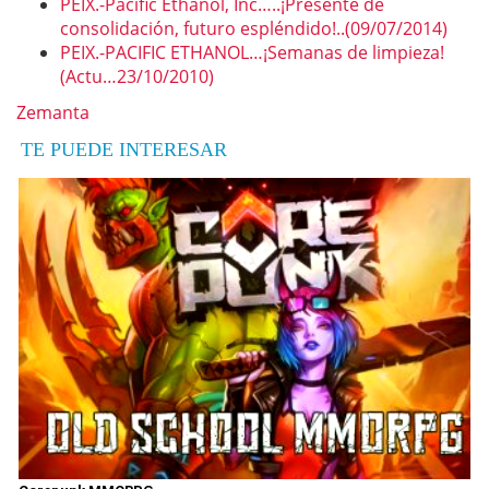
PEIX.-Pacific Ethanol, Inc…..¡Presente de
consolidación, futuro espléndido!..(09/07/2014)
PEIX.-PACIFIC ETHANOL…¡Semanas de limpieza!
(Actu…23/10/2010)
Zemanta
TE PUEDE INTERESAR