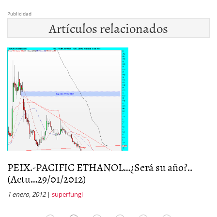
Publicidad
Artículos relacionados
PEIX.-PACIFIC ETHANOL…¿Será su año?..
P
(Actu…29/01/2012)
la
1 enero, 2012
|
superfungi
5 