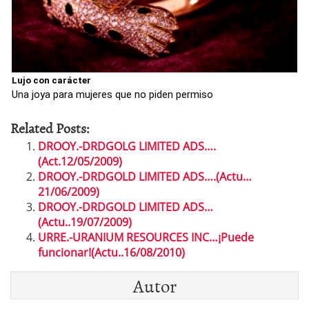
Lujo con carácter
Una joya para mujeres que no piden permiso
Related Posts:
DROOY.-DRDGOLG LIMITED ADS….
(Act.12/05/2009)
DROOY.-DRDGOLD LIMITED ADS….(Actu…
21/06/2009)
DROOY.-DRDGOLD LIMITED ADS…
(Actu..19/07/2009)
URRE.-URANIUM RESOURCES INC…¡Puede
funcionar!(Actu..16/08/2010)
Autor