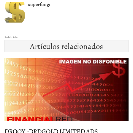
superfungi
Publicidad
Artículos relacionados
DROOY.-DRDGOLD LIMITED ADS…
D