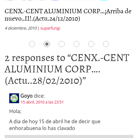
CENX.-CENT ALUMINIUM CORP…¡Arriba de
C
nuevo..II!.(Actu.24/12/2010)
(
4 diciembre, 2010
|
superfungi
8 
2 responses to “
CENX.-CENT
ALUMINIUM CORP….
(Actu..28/02/2010)
”
Goyo
dice:
15 abril, 2010 a las 23:51
Hola;
A dia de hoy 15 de abril he de decir que
enhorabuena lo has clavado