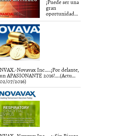
¡Puede ser una
gran
oportunidad...
NVAX.-Novavax Inc…..¡Por delante,
un APASIONANTE 2016!….(Actu…
02/07/2016)
NVAX.-Novavax Inc…..¡»Sin Riesgo,