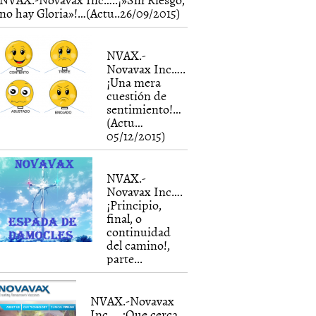
no hay Gloria»!…(Actu..26/09/2015)
NVAX.-
Novavax Inc…..
¡Una mera
cuestión de
sentimiento!…
(Actu…
05/12/2015)
NVAX.-
Novavax Inc….
¡Principio,
final, o
continuidad
del camino!,
parte...
NVAX.-Novavax
Inc., ..¡Que cerca