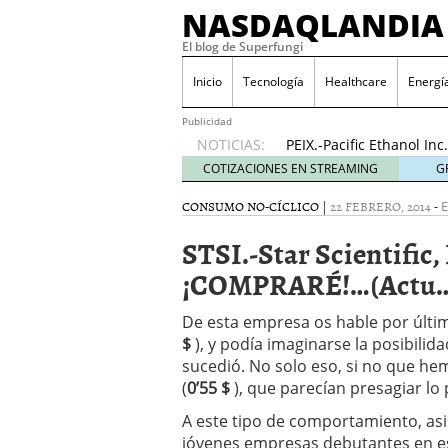
NASDAQLANDIA
El blog de Superfungi
ODP.-Office Depot Inc
2016
Inicio
Tecnología
Healthcare
Energí
NVAX.-Novavax Inc…..¡E
(Actu…17/11/2016)
17 n
Publicidad
NOTICIAS:
PEIX.-Pacific Ethanol I
(Actu..31/10/2016)
31 oc
COTIZACIONES EN STREAMING
G
Pruebas de Gráficos
23 
CONSUMO NO-CÍCLICO
|
22 FEBRERO, 2014
-
E
HIMX.-Himax Technologie
(Actu..24/11/2016)
24 no
STSI.-Star Scientific,
AMRN.-Amarin Corporatio
news»!…(Actu..23/11/20
¡COMPRARÉ!…(Actu…0
BLDP.-Ballard Power Sys
20/11/2016)
20 noviemb
De esta empresa os hable por últim
ODP.-Office Depot Inc….
$
), y podía imaginarse la posibilid
2016
sucedió. No solo eso, si no que h
NVAX.-Novavax Inc…..¡E
(
0’55 $
), que parecían presagiar lo 
(Actu…17/11/2016)
17 n
A este tipo de comportamiento, asi
jóvenes empresas debutantes en est