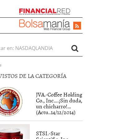
r en:
d
VISTOS DE LA CATEGORÍA
JVA.-Coffee Holding
Co., Inc….¡Sin duda,
un chicharro!…
(Actu..14/12/2014)
STSI.-Star