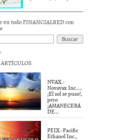
r en todo FINANCIALRED con
le
d
5 ARTÍCULOS
NVAX.-
Novavax Inc…..
¡El sol se puso!,
pero
¡AMANECERÁ
DE...
PEIX.-Pacific
Ethanol Inc.,