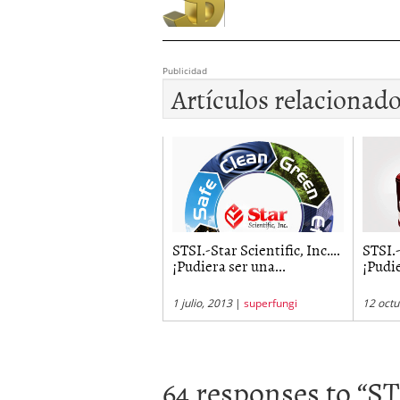
Publicidad
Artículos relacionad
STSI.-Star Scientific, Inc….
STSI.-
¡Pudiera ser una...
¡Pudie
1 julio, 2013
|
superfungi
12 octu
64 responses to “
ST