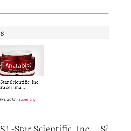
os
Star Scientific, Inc….
ra ser una...
bre, 2013
|
superfungi
SI.-Star Scientific, Inc…..Si