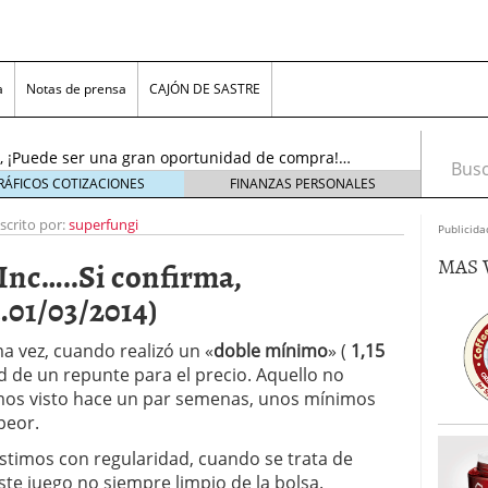
…..¡El resurgir!…(Actu…19/11/2016)
19 noviembre,
a
Notas de prensa
CAJÓN DE SASTRE
l sol se puso!, pero ¡AMANECERÁ DE NUEVO!….
oviembre, 2016
nc., ¡Puede ser una gran oportunidad de compra!…
Busca
tubre, 2016
RÁFICOS COTIZACIONES
FINANZAS PERSONALES
noviembre, 2018
scrito por:
superfungi
s, Inc. (ADR)……¡Cerca del límite para decidir!…
Publicida
viembre, 2016
MAS 
 Inc…..Si confirma,
n Plc…….¡Bonito aspecto técnico, para juego «pre-
16)
23 noviembre, 2016
1/03/2014)
tems Inc…..¡No olviden este precio!….(Actu…
re, 2016
a vez, cuando realizó un «
doble mínimo
» (
1,15
.¡El resurgir!…(Actu…19/11/2016)
19 noviembre,
ad de un repunte para el precio. Aquello no
emos visto hace un par semenas, unos mínimos
l sol se puso!, pero ¡AMANECERÁ DE NUEVO!….
peor.
oviembre, 2016
stimos con regularidad, cuando se trata de
e juego no siempre limpio de la bolsa.