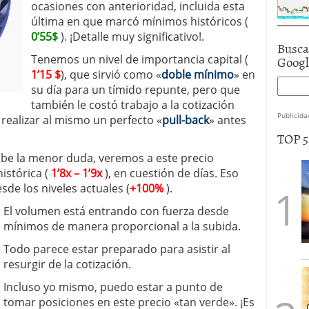
ocasiones con anterioridad, incluida esta
última en que marcó mínimos históricos (
0’55$
). ¡Detalle muy significativo!.
Busca
Goog
Tenemos un nivel de importancia capital (
1’15 $
), que sirvió como «
doble mínimo
» en
su día para un tímido repunte, pero que
también le costó trabajo a la cotización
Publicida
realizar al mismo un perfecto «
pull-back
» antes
TOP 
cabe la menor duda, veremos a este precio
istórica (
1’8x – 1’9x
), en cuestión de días. Eso
de los niveles actuales (
+100%
).
El volumen está entrando con fuerza desde
mínimos de manera proporcional a la subida.
Todo parece estar preparado para asistir al
resurgir de la cotización.
Incluso yo mismo, puedo estar a punto de
tomar posiciones en este precio «tan verde». ¡Es