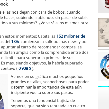
book
.
e ellas nos dejan con cara de bobos, cuando
de hacer, subiendo, subiendo, sin parar de subir.
stido a sus mínimos?. ¿Volverá a los mismos otra
en estos momentos: Capitaliza
152 millones de
tas del
18%
, comienzan a salir buenas news y por
a apuntar al carro de recomendar compra, se
banda tan amplia como la comprendida entre dos
 el límite para superar la primera de sus
. Es mas, siendo objetivos, la habría superado
 centavo (
0’908 $
).
Vemos en su gráfica muchos pequeños
grandes detalles, sospechosos para poder
determinar la importancia de esta aún
incipiente vuelta sobre sus pasos.
Tenemos una tendencial bajista de
soporte, que ha sido tanteada en cuatro