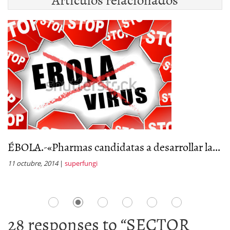
ÉBOLA.-«Pharmas candidatas a desarrollar la...
C
11 octubre, 2014
|
superfungi
1 
28 responses to “
SECTOR