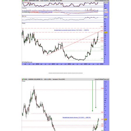
………………………