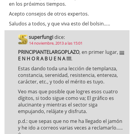
en los próximos tiempos.
Acepto consejos de otros expertos.
Saludos a todos, y que viva esto del bolsin…..
superfungi
dice:
14 noviembre, 2013 a las 15:01
PRINCIPIANTELARGOPLAZO
, en primer lugar,
¡¡¡¡
E N H O R A B U E N A !!!!
.
Estas dando toda una lección de templanza,
constancia, serenidad, resistencia, entereza,
carácter, etc., y todo el mérito es tuyo.
Veo mas que posible que logres esos cuatro
dígitos, si todo sigue como va; El gráfico es
alucinante y mientras el sector siga
empujando, relájate y disfruta.
p.d.: que sepas que no me ha llegado el jamón
y he ido a correos varias veces a reclamarlo…..