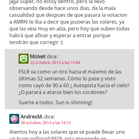
jajja Súper, no estoy dentro, pero la llevo
observando desde hace unos dias, da la mala
casualidad que despues de que pasara la votacion
a AMRN te iba a decir que pusieras las solares, ya
que las veia muy en alza, pero hoy que suben todas
habrá que afinar y esperar a entrar porque
tendrán que corregir :)
Moixet
dice:
22 octubre, 2013 a las 15:44
FSLR va como un tiro hacia el máximo de las
últimas 52 semanas. Cómo lo pase y visto
como cayó de 90 a 60 ¿ Autopista hacia el cielo?
¿O parará a atarse bien los cordones?
Suerte a todos. Sun is shinning!
AndresM.
dice:
30 octubre, 2013 a las 14:12
Atentos hoy a las solares que se puede llevar uno
un buen pellizco!! RSOL esta moviendo en