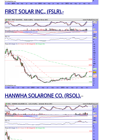
FIRST SOLAR INC., (FSLR).-
HANWHA SOLARONE CO. (RSOL).
–