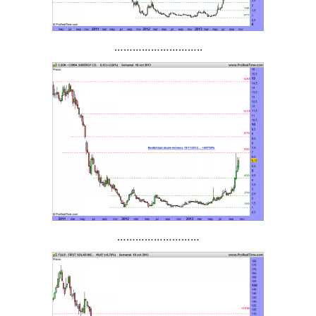
………………………..
………………………