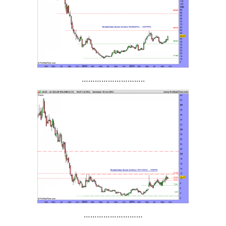
………………………..
………………………