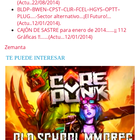
(Actu..22/08/2014)
BLDP–BWEN–CPST–CLIR–FCEL–HGYS–OPTT–
PLUG….-Sector alternativo…¡El Futuro!…
(Actu..12/01/2014).
CAJÓN DE SASTRE para enero de 2014……¡¡ 112
Gráficas !!……(Actu…12/01/2014)
Zemanta
TE PUEDE INTERESAR