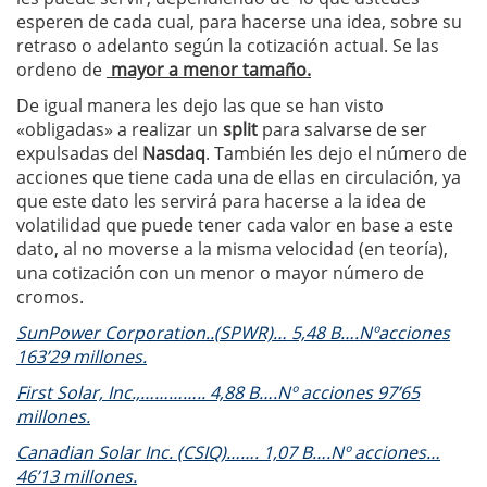
esperen de cada cual, para hacerse una idea, sobre su
retraso o adelanto según la cotización actual. Se las
ordeno de
mayor a menor tamaño.
De igual manera les dejo las que se han visto
«obligadas» a realizar un
split
para salvarse de ser
expulsadas del
Nasdaq
. También les dejo el número de
acciones que tiene cada una de ellas en circulación, ya
que este dato les servirá para hacerse a la idea de
volatilidad que puede tener cada valor en base a este
dato, al no moverse a la misma velocidad (en teoría),
una cotización con un menor o mayor número de
cromos.
SunPower Corporation..(SPWR)… 5,48 B….Nºacciones
163’29 millones.
First Solar, Inc.,………….. 4,88 B….Nº acciones 97’65
millones.
Canadian Solar Inc. (CSIQ)……. 1,07 B….Nº acciones…
46’13 millones.