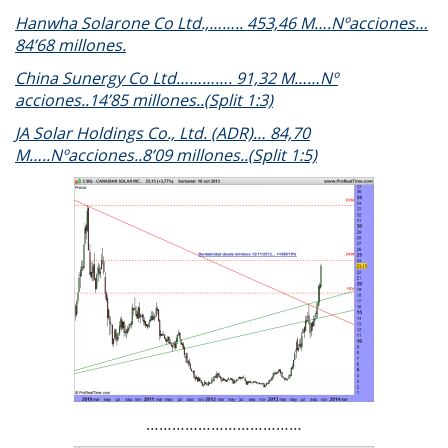
Hanwha Solarone Co Ltd.,…….. 453,46 M….Nºacciones…
84’68 millones.
China Sunergy Co Ltd…………. 91,32 M……Nº
acciones..14’85 millones..(Split 1:3)
JA Solar Holdings Co., Ltd. (ADR)… 84,70
M…..Nºacciones..8’09 millones..(Split 1:5)
………………………………