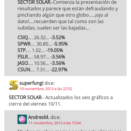
SECTOR SOLAR.
-Comienza la presentación de
resultados y parece que están defraudando y
pinchando algún que otro globo…..¡ojo al
dato!….recuerden que tal como son las
subidas, suelen ser las bajadas…
CSIQ
…. 26.32…
-3.52%
SPWR
…. 30.80…
-5.95%
STP
…. 1.02…
-19.05%
FSLR
…. 58.97…
-3.56%
JASO
…. 10.56…
-3.56%
CSUN
…. 7.31…
-22.97%
superfungi
dice:
10 noviembre, 2013 a las 22:52
SECTOR SOLAR
.- Actualizados los seis gráficos a
cierre del viernes 10/11.
AndresM.
dice:
11 noviembre, 2013 a las 15:04