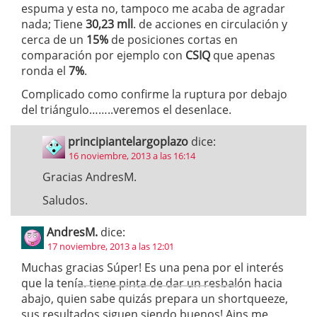
espuma y esta no, tampoco me acaba de agradar
nada; Tiene
30,23 mll
. de acciones en circulación y
cerca de un
15%
de posiciones cortas en
comparación por ejemplo con
CSIQ
que apenas
ronda el
7%
.
Complicado como confirme la ruptura por debajo
del triángulo……..veremos el desenlace.
principiantelargoplazo
dice:
16 noviembre, 2013 a las 16:14
Gracias AndresM.
Saludos.
AndresM.
dice:
17 noviembre, 2013 a las 12:01
Muchas gracias Súper! Es una pena por el interés
que la tenía. tiene pinta de dar un resbalón hacia
abajo, quien sabe quizás prepara un shortqueeze,
sus resultados siguen siendo buenos! Ains me