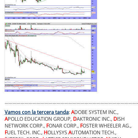
………………………………………………………………………………………
Vamos con la tercera tanda
:
A
DOBE SYSTEM INC.,
A
POLLO EDUCATION GROUP,
D
AKTRONIC INC.,
D
ISH
NETWORK CORP.,
F
ONAR CORP.,
F
OSTER WHEELER AG.,
F
UEL TECH. INC.,
H
OLLYSYS
A
UTOMATION TECH.,