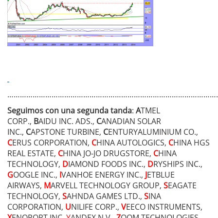
…………………………………………………………………………………………
Seguimos con una segunda tanda
:
A
TMEL
CORP.,
B
AIDU INC. ADS.,
C
ANADIAN SOLAR
INC.,
C
APSTONE TURBINE,
C
ENTURYALUMINIUM CO.,
C
ERUS CORPORATION,
C
HINA AUTOLOGICS,
C
HINA HGS
REAL ESTATE,
C
HINA JO-JO DRUGSTORE,
C
HINA
TECHNOLOGY,
D
IAMOND FOODS INC.,
D
RYSHIPS INC.,
G
OOGLE INC.,
I
VANHOE ENERGY INC.,
J
ETBLUE
AIRWAYS,
M
ARVELL TECHNOLOGY GROUP,
S
EAGATE
TECHNOLOGY,
S
AHNDA GAMES LTD.,
S
INA
CORPORATION,
U
NILIFE CORP.,
V
EECO INSTRUMENTS,
X
ENOPORT INC.,
Y
ANDEX N.V.,
Z
OOM TECHNOLOGIES.