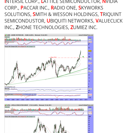
I
NTERSIL CORP.,
L
ATTICE SEMICONDUCTOR,
N
VIDIA
CORP.,
P
ACCAR INC.,
R
ADIO ONE,
S
KYWORKS
SOLUTIONS,
S
MITH & WESSON HOLDINGS,
T
RIQUINT
SEMICONDUSTOR,
U
BIQUITI NETWORKS,
V
ALUECLICK
INC.,
Z
HONE TECHNOLOGIES,
Z
UMIEZ INC.