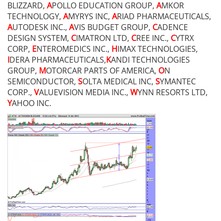
BLIZZARD,
A
POLLO EDUCATION GROUP,
A
MKOR
TECHNOLOGY,
A
MYRYS INC,
A
RIAD PHARMACEUTICALS,
A
UTODESK INC.,
A
VIS BUDGET GROUP,
C
ADENCE
DESIGN SYSTEM,
C
IMATRON LTD,
C
REE INC.,
C
YTRX
CORP,
E
NTEROMEDICS INC.,
H
IMAX TECHNOLOGIES,
I
DERA PHARMACEUTICALS,
K
ANDI TECHNOLOGIES
GROUP,
M
OTORCAR PARTS OF AMERICA,
O
N
SEMICONDUCTOR,
S
OLTA MEDICAL INC,
S
YMANTEC
CORP.,
V
ALUEVISION MEDIA INC.,
W
YNN RESORTS LTD,
Y
AHOO INC.