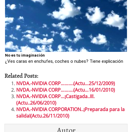
No es tu imaginación
¿Ves caras en enchufes, coches o nubes? Tiene explicación
Related Posts:
NVDA.-NVIDIA CORP……….(Actu…25/12/2009)
NVDA.-NVIDIA CORP……….(Actu…16/01/2010)
NVDA.-NVIDIA CORP…¡Castigada..II!.
(Actu..26/06/2010)
NVDA.-NVIDIA CORPORATION..¡Preparada para la
salida!(Actu.26/11/2010)
Autor