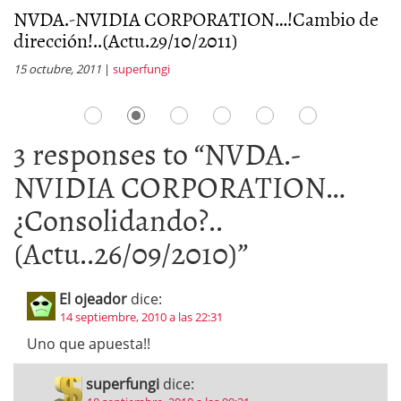
NVDA.-NVIDIA CORPORATION…!Cambio de
N
dirección!..(Actu.29/10/2011)
0
15 octubre, 2011
|
superfungi
1 
3 responses to “
NVDA.-
NVIDIA CORPORATION…
¿Consolidando?..
(Actu..26/09/2010)
”
El ojeador
dice:
14 septiembre, 2010 a las 22:31
Uno que apuesta!!
superfungi
dice: