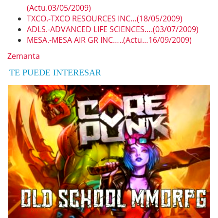
(Actu.03/05/2009)
TXCO.-TXCO RESOURCES INC…(18/05/2009)
ADLS.-ADVANCED LIFE SCIENCES….(03/07/2009)
MESA.-MESA AIR GR INC…..(Actu…16/09/2009)
Zemanta
TE PUEDE INTERESAR