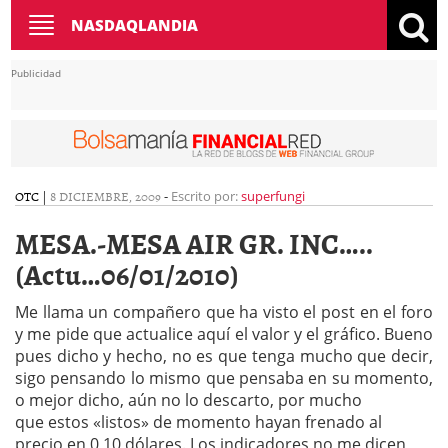
Toggle
NASDAQLANDIA
navigation
Publicidad
OTC
|
8 DICIEMBRE, 2009
-
Escrito por:
superfungi
MESA.-MESA AIR GR. INC…..
(Actu…06/01/2010)
Me llama un compañero que ha visto el post en el foro
y me pide que actualice aquí el valor y el gráfico. Bueno
pues dicho y hecho, no es que tenga mucho que decir,
sigo pensando lo mismo que pensaba en su momento,
o mejor dicho, aún no lo descarto, por mucho
que estos «listos» de momento hayan frenado al
precio en 0,10 dólares. Los indicadores no me dicen