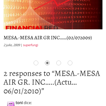
MESA.-MESA AIR GR INC……(02/072009)
M
2
2 julio, 2009
|
superfungi
1 
2 responses to “
MESA.-MESA
AIR GR. INC…..(Actu…
06/01/2010)
”
toni
dice: