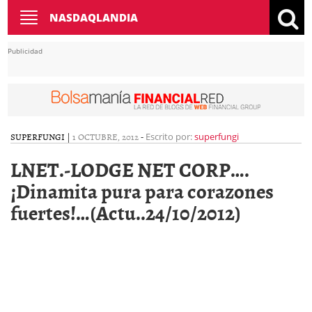
Toggle
NASDAQLANDIA
navigation
Publicidad
SUPERFUNGI
|
1 OCTUBRE, 2012
-
Escrito por:
superfungi
LNET.-LODGE NET CORP….
¡Dinamita pura para corazones
fuertes!…(Actu..24/10/2012)