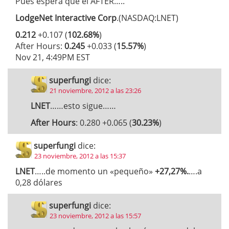
Pues espera que el AFTER…..
LodgeNet Interactive Corp
.(NASDAQ:LNET)
0.212
+0.107 (
102.68%
)
After Hours:
0.245
+0.033 (
15.57%
)
Nov 21, 4:49PM EST
superfungi
dice:
21 noviembre, 2012 a las 23:26
LNET
……esto sigue……
After Hours
: 0.280 +0.065 (
30.23%
)
superfungi
dice:
23 noviembre, 2012 a las 15:37
LNET
…..de momento un «pequeño»
+27,27%.
….a
0,28 dólares
superfungi
dice:
23 noviembre, 2012 a las 15:57