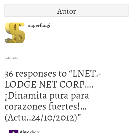
Autor
superfungi
Publicidad
36 responses to “
LNET.-
LODGE NET CORP….
¡Dinamita pura para
corazones fuertes!…
(Actu..24/10/2012)
”
Alex
dice: