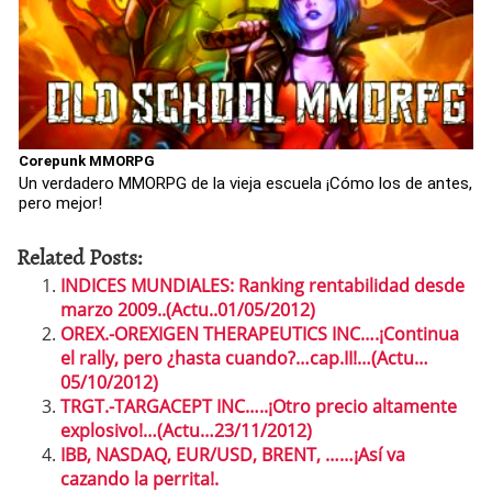
Corepunk MMORPG
Un verdadero MMORPG de la vieja escuela ¡Cómo los de antes,
pero mejor!
Related Posts:
INDICES MUNDIALES: Ranking rentabilidad desde
marzo 2009..(Actu..01/05/2012)
OREX.-OREXIGEN THERAPEUTICS INC….¡Continua
el rally, pero ¿hasta cuando?…cap.II!…(Actu…
05/10/2012)
TRGT.-TARGACEPT INC…..¡Otro precio altamente
explosivo!…(Actu…23/11/2012)
IBB, NASDAQ, EUR/USD, BRENT, ……¡Así va
cazando la perrita!.