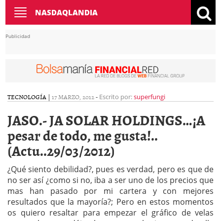
Toggle
NASDAQLANDIA
navigation
Publicidad
TECNOLOGÍA
|
17 MARZO, 2012
-
Escrito por:
superfungi
JASO.- JA SOLAR HOLDINGS…¡A
pesar de todo, me gusta!..
(Actu..29/03/2012)
¿Qué siento debilidad?, pues es verdad, pero es que de
no ser así ¿como si no, iba a ser uno de los precios que
mas han pasado por mi cartera y con mejores
resultados que la mayoría?; Pero en estos momentos
os quiero resaltar para empezar el gráfico de velas