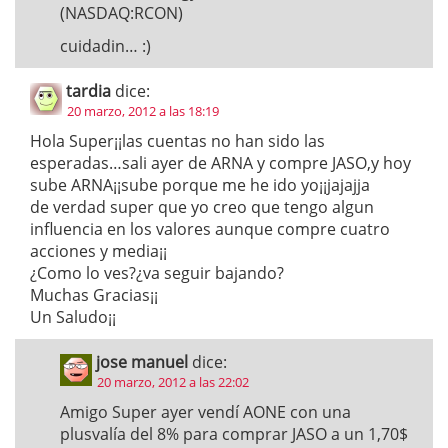
(NASDAQ:RCON)
cuidadin… :)
tardia
dice:
20 marzo, 2012 a las 18:19
Hola Super¡¡las cuentas no han sido las
esperadas…sali ayer de ARNA y compre JASO,y hoy
sube ARNA¡¡sube porque me he ido yo¡¡jajajja
de verdad super que yo creo que tengo algun
influencia en los valores aunque compre cuatro
acciones y media¡¡
¿Como lo ves?¿va seguir bajando?
Muchas Gracias¡¡
Un Saludo¡¡
jose manuel
dice:
20 marzo, 2012 a las 22:02
Amigo Super ayer vendí AONE con una
plusvalía del 8% para comprar JASO a un 1,70$