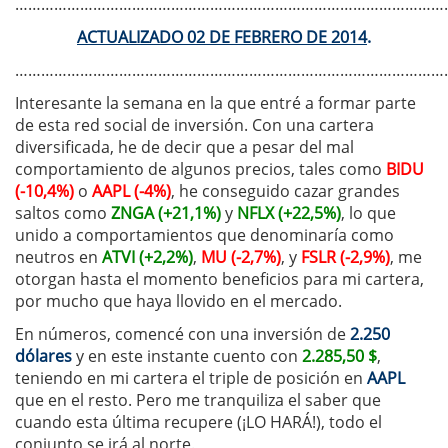
………………………………………………………………………………………
ACTUALIZADO 02 DE FEBRERO DE 2014
.
………………………………………………………………………………………
Interesante la semana en la que entré a formar parte
de esta red social de inversión. Con una cartera
diversificada, he de decir que a pesar del mal
comportamiento de algunos precios, tales como
BIDU
(-10,4%)
o
AAPL (-4%)
, he conseguido cazar grandes
saltos como
ZNGA (+21,1%)
y
NFLX (+22,5%)
, lo que
unido a comportamientos que denominaría como
neutros en
ATVI (+2,2%)
,
MU (-2,7%)
, y
FSLR (-2,9%)
, me
otorgan hasta el momento beneficios para mi cartera,
por mucho que haya llovido en el mercado.
En números, comencé con una inversión de
2.250
dólares
y en este instante cuento con
2.285,50 $
,
teniendo en mi cartera el triple de posición en
AAPL
que en el resto. Pero me tranquiliza el saber que
cuando esta última recupere (¡LO HARÁ!), todo el
conjunto se irá al norte.