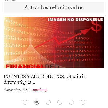
Artículos relacionados
PUENTES Y ACUEDUCTOS..¿Spain is
G
diferent?;¿Es...
16
6 diciembre, 2011
|
superfungi