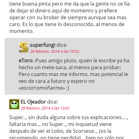
tiene buena pinta pero me da que la gente no se fia
de dejar el dinero aquí de momento y prefiere
operar con su broker de siempre aunque sea mas
caro. Es lo que tiene lo desconocido, al menos de
momento.
superfungi
dice:
26 febrero, 2014 a las 19:52
eToro
.-Pues amigo pluto, quien le escribe ya ha
hecho un mete-saca, al menos para probar;
Pero cuanto mas me informo, mas potencial le
veo de cara a futuro y espero no
«escorromoñarme» :)
EL Ojeador
dice:
28 febrero, 2014 a las 13:41
Super.., sin duda alguna sobre tus explicaciones….,
faltaría mas.., no Super.., mi inquietud viene
después de ver el Lobo, de Scorsese.., (os la
recomiendo, no tiene perdida).., bien no sólo por