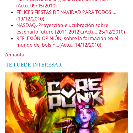
(Actu..09/05/2010)
FELICES FIESTAS DE NAVIDAD PARA TODOS….
(19/12/2010)
NASDAQ.-Proyección-elucubración sobre
escenario futuro (2011-2012)..(Actu…25/12/2010)
REFLEXIÓN-OPINIÓN, sobre la formación en el
mundo del bolsín…(Actu…14/12/2010)
Zemanta
TE PUEDE INTERESAR