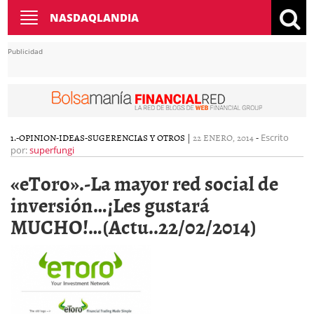
Toggle
NASDAQLANDIA
navigation
Publicidad
1.-OPINION-IDEAS-SUGERENCIAS Y OTROS
|
22 ENERO, 2014
-
Escrito
por:
superfungi
«eToro».-La mayor red social de
inversión…¡Les gustará
MUCHO!…(Actu..22/02/2014)