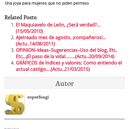
Una joya para mujeres que no piden permiso
Related Posts:
El Maquiavelo de León, ¿Será verdad?…
(15/05/2010)
Ajetreado mes de agosto, ¡compañeros!…
(Actu..14/08/2011)
OPINION–Ideas–Sugerencias–Uso del blog, Etc,
Etc,..¡El paso de la vida!……..(Actu..20/09/2014)
GRÁFICOS de índices y valores; Como entiendo el
actual castigo….(Actu..21/03/2015)
Autor
superfungi
Publicidad