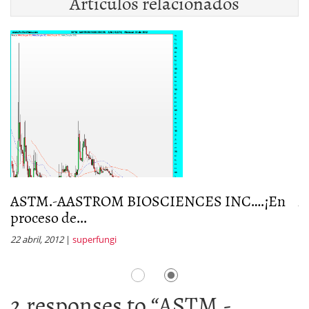
Artículos relacionados
ASTM.-AASTROM BIOSCIENCES INC….¡En
A
proceso de...
p
22 abril, 2012
|
superfungi
11
2 responses to “
ASTM.-