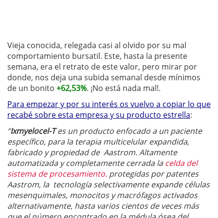
Vieja conocida, relegada casi al olvido por su mal
comportamiento bursatil. Este, hasta la presente
semana, era el retrato de este valor, pero mirar por
donde, nos deja una subida semanal desde mínimos
de un bonito
+62,53%
. ¡No está nada mal!.
Para empezar y por su interés os vuelvo a copiar lo que
recabé sobre esta empresa y su producto estrella
:
“
Ixmyelocel-T
es un producto enfocado a un paciente
específico, para la terapia multicelular expandida,
fabricado y propiedad de Aastrom. Altamente
automatizada y completamente cerrada la
celda del
sistema de procesamiento.
protegidas por patentes
Aastrom, la tecnología selectivamente expande células
mesenquimales, monocitos y macrófagos activados
alternativamente, hasta varios cientos de veces más
que el número encontrado en la médula ósea del