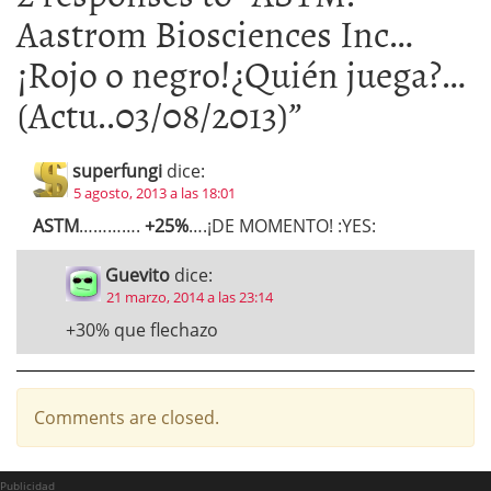
Aastrom Biosciences Inc…
¡Rojo o negro!¿Quién juega?…
(Actu..03/08/2013)
”
superfungi
dice:
5 agosto, 2013 a las 18:01
ASTM
………….
+25%
….¡DE MOMENTO! :YES:
Guevito
dice:
21 marzo, 2014 a las 23:14
+30% que flechazo
Comments are closed.
Publicidad