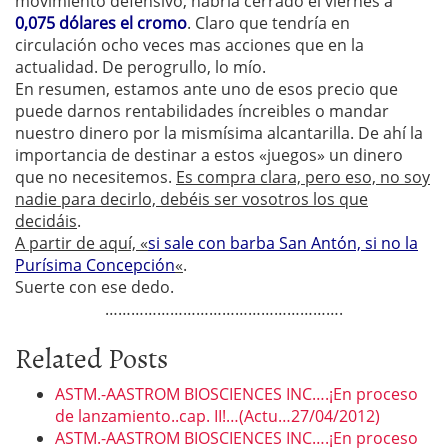
movimiento defensivo, habría cerrado el viernes a
0,075 dólares el cromo
. Claro que tendría en
circulación ocho veces mas acciones que en la
actualidad. De perogrullo, lo mío.
En resumen, estamos ante uno de esos precio que
puede darnos rentabilidades íncreibles o mandar
nuestro dinero por la mismísima alcantarilla. De ahí la
importancia de destinar a estos «juegos» un dinero
que no necesitemos.
Es compra clara, pero eso, no soy
nadie para decirlo, debéis ser vosotros los que
decidáis
.
A partir de aquí, «
si sale con barba San Antón, si no la
Purísima Concepción
«
.
Suerte con ese dedo.
……………………………………………….
Related Posts
ASTM.-AASTROM BIOSCIENCES INC….¡En proceso
de lanzamiento..cap. II!…(Actu…27/04/2012)
ASTM.-AASTROM BIOSCIENCES INC….¡En proceso