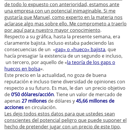
de todo lo expuesto con anterioridad, estamos ante
una empresa con un potencial inimaginable. Si me
gustaría que Manuel, como experto en la materia nos
aclarase algo mas sobre ello. Me comprometo a traerlo
por aquí para nuestro mayor conocimiento
.
Respecto a su gráfica, hasta la presente semana, era
claramente bajista. Incluso estaba padeciendo las
consecuencias de un «
gap» o «hueco» bajista
, que
hacía presagiar la existencia de un segundo e incluso,
un tercero, por aquello de «
la teoría de los gaps o
huecos en bolsa
«.
Este precio en la actualidad, no goza de buena
reputación e incluso tiene diversidad de opiniones con
respecto a su futuro. Es mas, le dan un precio objetivo
de
0’50 dólares/acción
. Tiene un valor de mercado de
apenas
27 millones
de dólares y
45,66 millones de
acciones
en circulación.
Les dejo todos estos datos para que ustedes sean
conscientes del potencial peligro que puede suponer el
hecho de pretender jugar con un precio de este tipo,