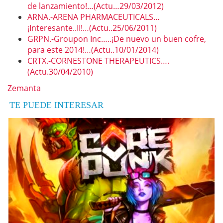
de lanzamiento!…(Actu…29/03/2012)
ARNA.-ARENA PHARMACEUTICALS…
¡Interesante..II!…(Actu..25/06/2011)
GRPN.-Groupon Inc…..¡De nuevo un buen cofre,
para este 2014!…(Actu..10/01/2014)
CRTX.-CORNESTONE THERAPEUTICS….
(Actu.30/04/2010)
Zemanta
TE PUEDE INTERESAR