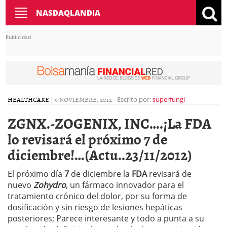
Toggle
NASDAQLANDIA
navigation
Publicidad
HEALTHCARE
|
9 NOVIEMBRE, 2012
-
Escrito por:
superfungi
ZGNX.-ZOGENIX, INC….¡La FDA
lo revisará el próximo 7 de
diciembre!…(Actu..23/11/2012)
El próximo día
7
de diciembre la
FDA
revisará de
nuevo
Zohydro
, un fármaco innovador para el
tratamiento crónico del dolor, por su forma de
dosificación y sin riesgo de lesiones hepáticas
posteriores; Parece interesante y todo a punta a su