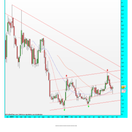
……………..