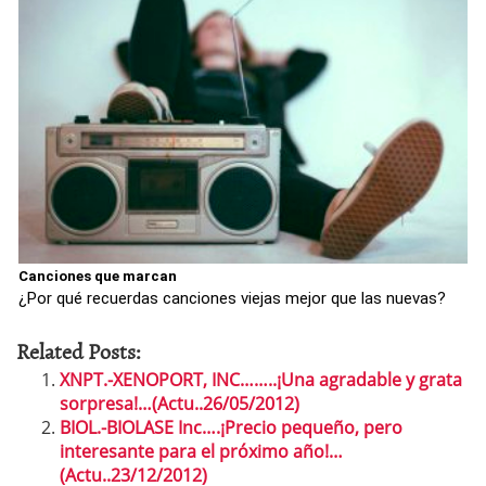
Canciones que marcan
¿Por qué recuerdas canciones viejas mejor que las nuevas?
Related Posts:
XNPT.-XENOPORT, INC……..¡Una agradable y grata
sorpresa!…(Actu..26/05/2012)
BIOL.-BIOLASE Inc….¡Precio pequeño, pero
interesante para el próximo año!…
(Actu..23/12/2012)