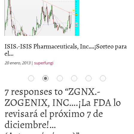
ISIS.-ISIS Pharmaceuticals, Inc….¡Sorteo para
Z
el...
s
20 enero, 2013
|
superfungi
4 
7 responses to “
ZGNX.-
ZOGENIX, INC….¡La FDA lo
revisará el próximo 7 de
diciembre!…