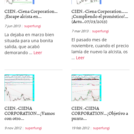
CIEN.-Ciena Corporation…
CIEN.-Ciena Corporation……
¡Escape alcista en...
¡Cumpliendo el pronóstico!…
(Actu..07/03/2013)
7 jun 2013
superfungi
7 mar 2013
superfungi
La dejaba en marzo bien
El pasado mes de
situada para una bonita
noviembre, cuando el precio
salida, que acabó
lamía de nuevo la alcista, os
demorando …
Leer
…
Leer
CIEN.-CIENA
CIEN.-CIENA
CORPORATION…¡Vamos
CORPORATION…¡Objetivo a
con otro...
punto...
9 nov 2012
superfungi
19 feb 2012
superfungi