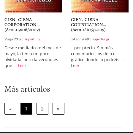
CIEN.-CIENA
CIEN.-CIENA
CORPORATION…
CORPORATION…
(Actu.09/08/2009)
(Actu.18/05/2009)
2 ago 2009
superfungi
24 abr 2009
superfungi
Desde mediados del mes de
…por precio. Sin más
mayo, la tenía un poco
comentarios, os dejo el
olvidada, pero la verdad es
gráfico donde lo podréis …
que …
Leer
Leer
Más artículos
«
1
2
»