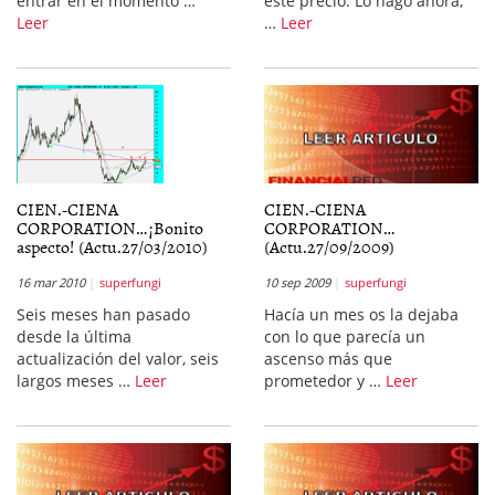
entrar en el momento …
este precio. Lo hago ahora,
Leer
…
Leer
CIEN.-CIENA
CIEN.-CIENA
CORPORATION…¡Bonito
CORPORATION…
aspecto! (Actu.27/03/2010)
(Actu.27/09/2009)
16 mar 2010
superfungi
10 sep 2009
superfungi
Seis meses han pasado
Hacía un mes os la dejaba
desde la última
con lo que parecía un
actualización del valor, seis
ascenso más que
largos meses …
Leer
prometedor y …
Leer