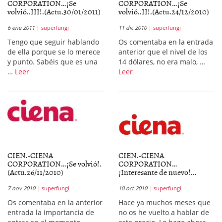
CORPORATION…¡Se
CORPORATION…¡Se
volvió..III!.(Actu.30/01/2011)
volvió..II!.(Actu.24/12/2010)
6 ene 2011
superfungi
11 dic 2010
superfungi
Tengo que seguir hablando
Os comentaba en la entrada
de ella porque se lo merece
anterior que el nivel de los
y punto. Sabéis que es una
14 dólares, no era malo, …
…
Leer
Leer
CIEN.-CIENA
CIEN.-CIENA
CORPORATION…¡Se volvió!.
CORPORATION…
(Actu.26/11/2010)
¡Interesante de nuevo!...
7 nov 2010
superfungi
10 oct 2010
superfungi
Os comentaba en la anterior
Hace ya muchos meses que
entrada la importancia de
no os he vuelto a hablar de