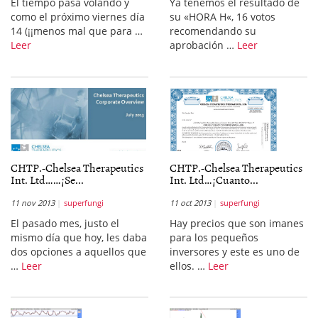
El tiempo pasa volando y
Ya tenemos el resultado de
como el próximo viernes día
su «HORA H«, 16 votos
14 (¡¡menos mal que para …
recomendando su
Leer
aprobación …
Leer
CHTP.-Chelsea Therapeutics
CHTP.-Chelsea Therapeutics
Int. Ltd……¡Se...
Int. Ltd…¡Cuanto...
11 nov 2013
superfungi
11 oct 2013
superfungi
El pasado mes, justo el
Hay precios que son imanes
mismo día que hoy, les daba
para los pequeños
dos opciones a aquellos que
inversores y este es uno de
…
Leer
ellos. …
Leer