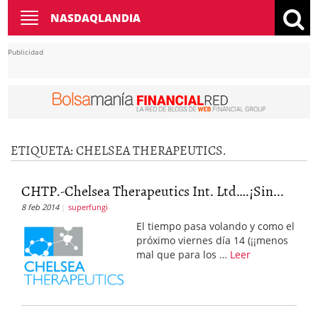
Toggle
NASDAQLANDIA
navigation
Publicidad
ETIQUETA: CHELSEA THERAPEUTICS.
CHTP.-Chelsea Therapeutics Int. Ltd….¡Sin...
8 feb 2014
superfungi
El tiempo pasa volando y como el
próximo viernes día 14 (¡¡menos
mal que para los …
Leer