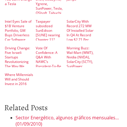
a Tesla
Ygrene,
SunPower, Tesla,
OSIsoft, Tabuchi
Intel Eyes Sale of
Taxpayer
SolarCity With
$1B Venture
subsidized
Record 272 MW
Portfolio, GM
SunEdison
Of Installed Solar
Buys Driverless
[SUNE] nearing
In Q4 At Record
Car Software
Chapter 11?
Low $2.71 Per
Maker –Tech
Watt – Video
Driving Change:
Vote Of
Morning Buzz:
Roundup
Five Israeli
Confidence: A
Wal-Mart (WMT),
Startups
Q&A With
Nvidia (NVDA),
Revolutionizing
NAWC’s
SolarCity (SCTY),
The Way We
President-To-Be
SunPower
Drive
(SPWR), Anadigics
Where Millennials
(ANAD)
Will and Should
Invest in 2016
Related Posts
Sector Energético, algunos gráficos mensuales…
(01/09/2010)