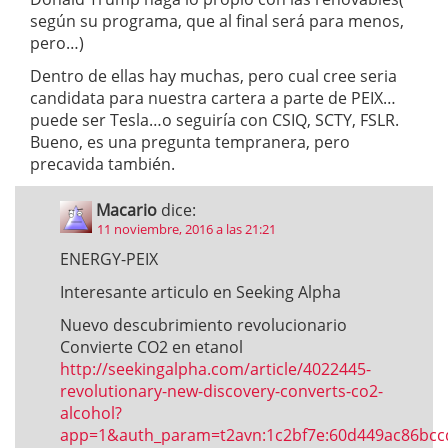
según su programa, que al final será para menos,
pero…)
Dentro de ellas hay muchas, pero cual cree seria
candidata para nuestra cartera a parte de PEIX…
puede ser Tesla…o seguiría con CSIQ, SCTY, FSLR.
Bueno, es una pregunta tempranera, pero
precavida también.
Macario
dice:
11 noviembre, 2016 a las 21:21
ENERGY-PEIX
Interesante articulo en Seeking Alpha
Nuevo descubrimiento revolucionario
Convierte CO2 en etanol
http://seekingalpha.com/article/4022445-
revolutionary-new-discovery-converts-co2-
alcohol?
app=1&auth_param=t2avn:1c2bf7e:60d449ac86bc