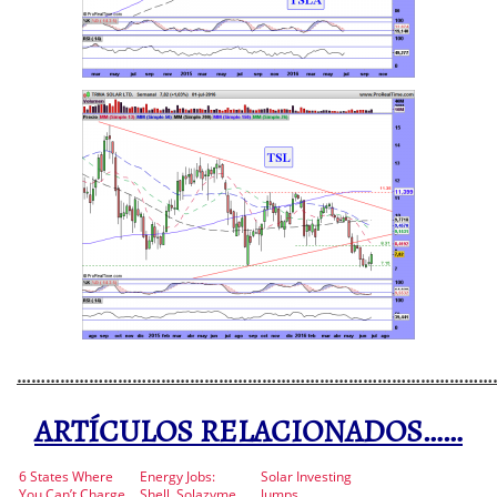
…………………………………………………………………………………………
ARTÍCULOS RELACIONADOS……
6 States Where
Energy Jobs:
Solar Investing
You Can’t Charge
Shell, Solazyme,
Jumps