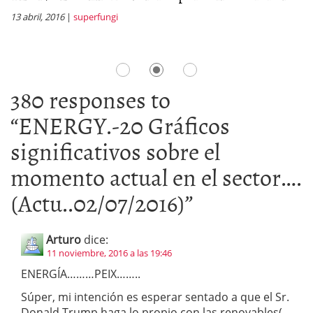
m
13 abril, 2016
|
superfungi
1 
380 responses to
“
ENERGY.-20 Gráficos
significativos sobre el
momento actual en el sector….
(Actu..02/07/2016)
”
Arturo
dice:
11 noviembre, 2016 a las 19:46
ENERGÍA………PEIX……..
Súper, mi intención es esperar sentado a que el Sr.
Donald Trump haga lo propio con las renovables(