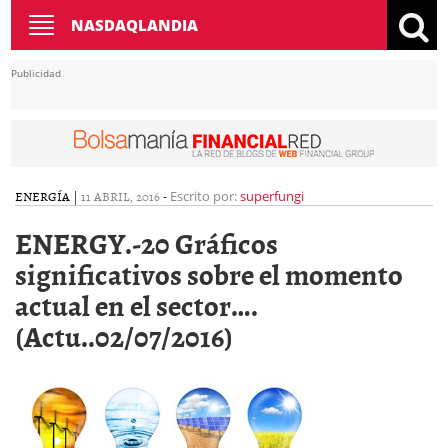
Toggle
NASDAQLANDIA
navigation
Publicidad
ENERGÍA
|
11 ABRIL, 2016
-
Escrito por:
superfungi
ENERGY.-20 Gráficos
significativos sobre el momento
actual en el sector….
(Actu..02/07/2016)