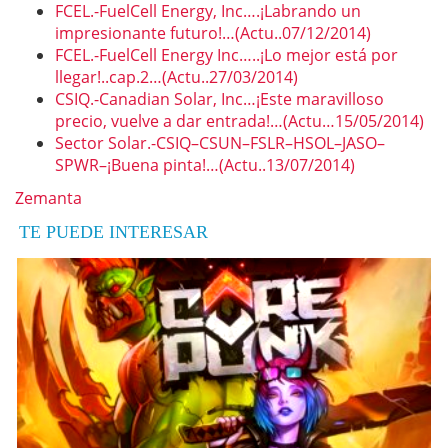
FCEL.-FuelCell Energy, Inc….¡Labrando un
impresionante futuro!…(Actu..07/12/2014)
FCEL.-FuelCell Energy Inc…..¡Lo mejor está por
llegar!..cap.2…(Actu..27/03/2014)
CSIQ.-Canadian Solar, Inc…¡Este maravilloso
precio, vuelve a dar entrada!…(Actu…15/05/2014)
Sector Solar.-CSIQ–CSUN–FSLR–HSOL–JASO–
SPWR–¡Buena pinta!…(Actu..13/07/2014)
Zemanta
TE PUEDE INTERESAR