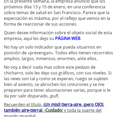
En la presente semana, la empresa anunció que los
próximos días 13 y 15 de enero, en una conferencia
sobre temas de salud en San Francisco. Parece que la
expectación es máxima, por el reflejo que vemos en la
forma de reaccionar de sus acciones.
Quien desee información sobre el objeto social de esta
empresa, aquí les dejo su
PÁGINA WEB
.
No hay un solo indicador que pueda situarnos en
posición de «prevengan». Todos ellos tienen recorridos
amplios, largos, inmensos, enormes, ante ellos.
No voy a decir nada mas sobre este pedazo de
chicharro, solo les dejo sus gráficos, con sus niveles. Si
las news son tal y como se esperan, ruego se sujeten
bien al asiento, se abrochen los cinturones y se me
preparen para tener alucinaciones varias, porque si le
da por salir disparado, ¡puf!.
Recuerden el título,
¡Un misil tierra-aire, ¡pero OJO!,
también aire-tierra!
. ¡
Cuidado
! y toda la suerte del
mundo mundial
.