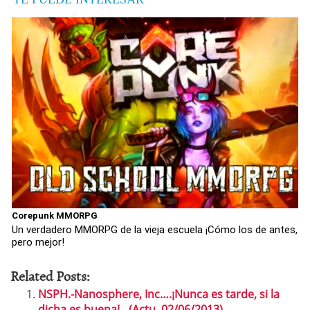
Corepunk MMORPG
Un verdadero MMORPG de la vieja escuela ¡Cómo los de antes,
pero mejor!
Related Posts:
NSPH.-Nanosphere, Inc….¡Nunca es tarde, si la
dicha es buena!…(Actu..02/06/2013)