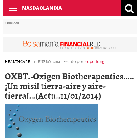
Toggle
NASDAQLANDIA
navigation
Publicidad
HEALTHCARE
|
11 ENERO, 2014
-
Escrito por:
superfungi
OXBT.-Oxigen Biotherapeutics…..
¡Un misil tierra-aire y aire-
tierra!…(Actu..11/01/2014)