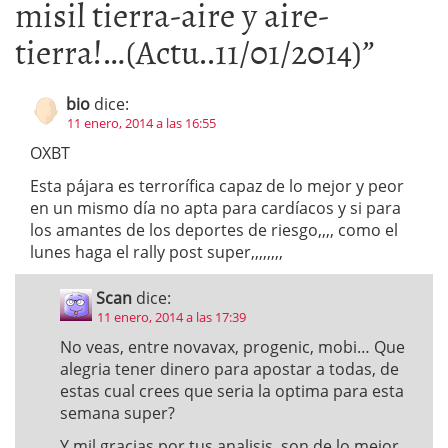
misil tierra-aire y aire-
tierra!…(Actu..11/01/2014)
”
bio
dice:
11 enero, 2014 a las 16:55
OXBT
Esta pájara es terrorífica capaz de lo mejor y peor
en un mismo día no apta para cardíacos y si para
los amantes de los deportes de riesgo,,,, como el
lunes haga el rally post super,,,,,,,,
Scan
dice:
11 enero, 2014 a las 17:39
No veas, entre novavax, progenic, mobi… Que
alegria tener dinero para apostar a todas, de
estas cual crees que seria la optima para esta
semana super?
Y mil gracias por tus analisis, son de lo mejor