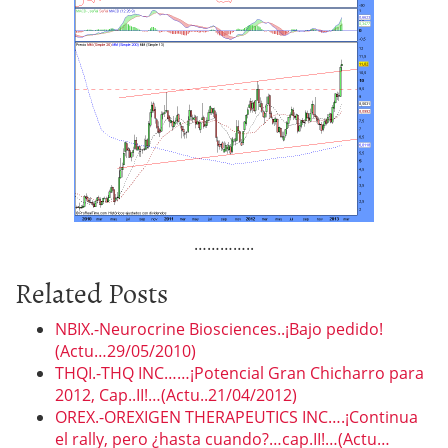
…………..
Related Posts
NBIX.-Neurocrine Biosciences..¡Bajo pedido!
(Actu…29/05/2010)
THQI.-THQ INC……¡Potencial Gran Chicharro para
2012, Cap..II!…(Actu..21/04/2012)
OREX.-OREXIGEN THERAPEUTICS INC….¡Continua
el rally, pero ¿hasta cuando?…cap.II!…(Actu…