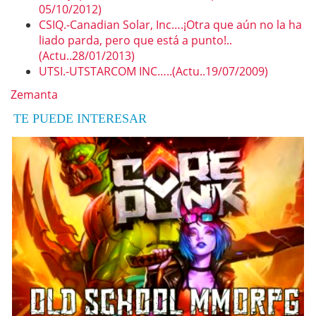
05/10/2012)
CSIQ.-Canadian Solar, Inc….¡Otra que aún no la ha
liado parda, pero que está a punto!..
(Actu..28/01/2013)
UTSI.-UTSTARCOM INC…..(Actu..19/07/2009)
Zemanta
TE PUEDE INTERESAR