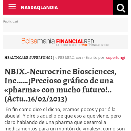
Toggle
NASDAQLANDIA
navigation
Publicidad
HEALTHCARE
SUPERFUNGI
|
5 FEBRERO, 2013
-
Escrito por:
superfungi
NBIX.-Neurocrine Biosciences,
Inc……¡Precioso gráfico de una
«pharma» con mucho futuro!..
(Actu..16/02/2013)
¡En fin como dice el dicho, eramos pocos y parió la
abuela!. Y diréis aquello de que eso a que viene, pero
claro hablando de una pharma que desarrolla
medicamentos para un montón de «males», como son