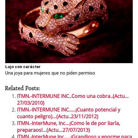
Lujo con carácter
Una joya para mujeres que no piden permiso
Related Posts:
ITMN.-INTERMUNE INC..Como una cobra..(Actu…
27/03/2010)
ITMN.-INTERMUNE INC…..¡Cuanto potencial y
cuanto peligro)…(Actu..23/11/2012)
ITMN.-InterMune, Inc…¡Como le de por liarla,
preparaos!…(Actu…27/07/2013)
ITMN.-InterMune Inc…..¡Grandioso y enorme para