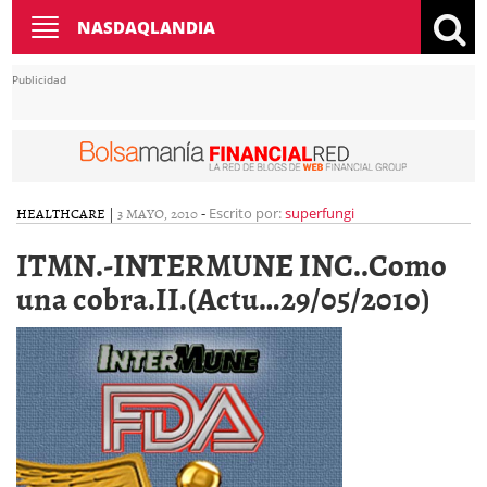
Toggle
NASDAQLANDIA
navigation
Publicidad
HEALTHCARE
|
3 MAYO, 2010
-
Escrito por:
superfungi
ITMN.-INTERMUNE INC..Como
una cobra.II.(Actu…29/05/2010)