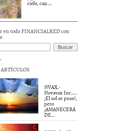
cielo, cap....
r en todo FINANCIALRED con
le
d
5 ARTÍCULOS
NVAX.-
Novavax Inc…..
¡El sol se puso!,
pero
¡AMANECERÁ
DE...