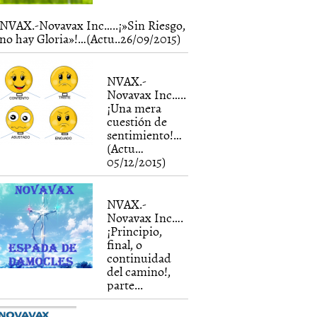
NVAX.-Novavax Inc…..¡»Sin Riesgo,
no hay Gloria»!…(Actu..26/09/2015)
NVAX.-
Novavax Inc…..
¡Una mera
cuestión de
sentimiento!…
(Actu…
05/12/2015)
NVAX.-
Novavax Inc….
¡Principio,
final, o
continuidad
del camino!,
parte...