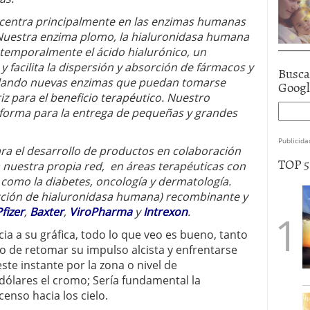
e centra principalmente en las enzimas humanas
. Nuestra enzima plomo, la hialuronidasa humana
 temporalmente el ácido hialurónico, un
y facilita la dispersión y absorción de fármacos y
Busca
llando nuevas enzimas que puedan tomarse
Goog
iz para el beneficio terapéutico. Nuestro
taforma para la entrega de pequeñas y grandes
Publicida
ra el desarrollo de productos en colaboración
TOP 
 nuestra propia red, en áreas terapéuticas con
como la diabetes, oncología y dermatología.
cción de hialuronidasa humana) recombinante y
fizer
,
Baxter
,
ViroPharma
y
Intrexon
.
cia a su gráfica, todo lo que veo es bueno, tanto
 de retomar su impulso alcista y enfrentarse
te instante por la zona o nivel de
dólares el cromo; Sería fundamental la
enso hacia los cielo.