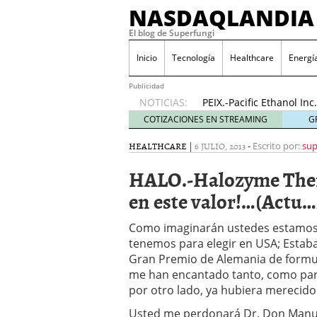
NASDAQLANDIA
El blog de Superfungi
ODP.-Office Depot Inc
2016
Inicio
Tecnología
Healthcare
Energí
NVAX.-Novavax Inc…..¡E
(Actu…17/11/2016)
17 n
Publicidad
NOTICIAS:
PEIX.-Pacific Ethanol I
(Actu..31/10/2016)
31 oc
COTIZACIONES EN STREAMING
G
Pruebas de Gráficos
23 
HEALTHCARE
|
6 JULIO, 2013
-
Escrito por:
sup
HIMX.-Himax Technologie
(Actu..24/11/2016)
24 no
HALO.-Halozyme Thera
AMRN.-Amarin Corporatio
news»!…(Actu..23/11/20
en este valor!…(Actu…
BLDP.-Ballard Power Sys
20/11/2016)
20 noviemb
Como imaginarán ustedes estamos 
ODP.-Office Depot Inc….
tenemos para elegir en USA; Estaba
2016
Gran Premio de Alemania de formul
NVAX.-Novavax Inc…..¡E
me han encantado tanto, como par
(Actu…17/11/2016)
17 n
por otro lado, ya hubiera merecido
Usted me perdonará Dr. Don Manuel