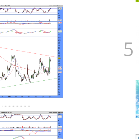
…………………