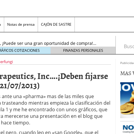
…..¡El resurgir!…(Actu…19/11/2016)
19 noviembre,
a
Notas de prensa
CAJÓN DE SASTRE
l sol se puso!, pero ¡AMANECERÁ DE NUEVO!….
oviembre, 2016
nc., ¡Puede ser una gran oportunidad de compra!…
Busca
tubre, 2016
RÁFICOS COTIZACIONES
FINANZAS PERSONALES
noviembre, 2018
erfungi
s, Inc. (ADR)……¡Cerca del límite para decidir!…
Publicida
viembre, 2016
MAS 
peutics, Inc….¡Deben fijarse
n Plc…….¡Bonito aspecto técnico, para juego «pre-
16)
23 noviembre, 2016
21/07/2013)
tems Inc…..¡No olviden este precio!….(Actu…
re, 2016
ante una «pharma» mas de las miles que
.¡El resurgir!…(Actu…19/11/2016)
19 noviembre,
 trasteando mientras empieza la clasificación del
a 1 y me he encontrado con unos gráficos, que
l sol se puso!, pero ¡AMANECERÁ DE NUEVO!….
a merecerse una presentación en el blog que
oviembre, 2016
 hace tiempo.
 pero, cuando leo en «san Google», que el