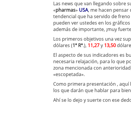
Las news que van llegando sobre s
«
pharmas
»
USA
, me hacen pensar 
tendencial que ha servido de freno
pueden ver ustedes en los gráficos 
además de importante, ¡muy fuerte
Los primeros objetivos una vez supe
dólares (
1ª Rª
.),
11,27
y
13,50
dólar
El aspecto de sus indicadores es 
necesaria relajación, para lo que 
zona mencionada con anterioridad,
«escopetada».
Como primera presentación , aquí 
los que darán que hablar para bien
Ahí se lo dejo y suerte con ese ded