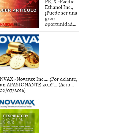
PEIX.-Pacific
Ethanol Inc.,
¡Puede ser una
gran
oportunidad...
NVAX.-Novavax Inc…..¡Por delante,
un APASIONANTE 2016!….(Actu…
02/07/2016)