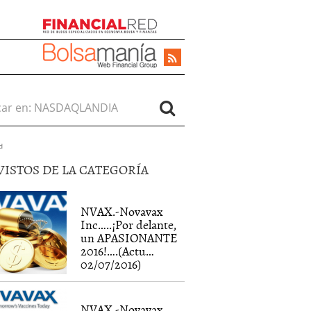
r en:
d
VISTOS DE LA CATEGORÍA
NVAX.-Novavax
Inc…..¡Por delante,
un APASIONANTE
2016!….(Actu…
02/07/2016)
NVAX.-Novavax