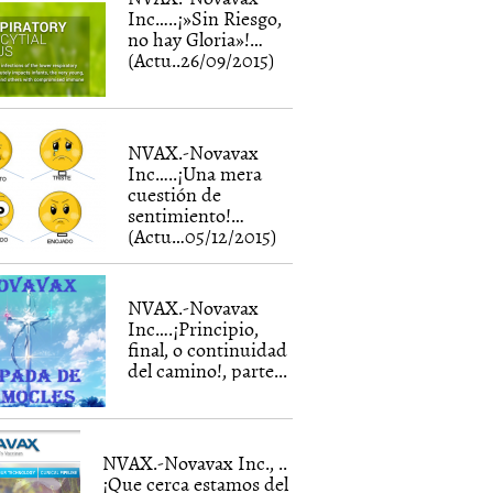
Inc…..¡»Sin Riesgo,
no hay Gloria»!…
(Actu..26/09/2015)
NVAX.-Novavax
Inc…..¡Una mera
cuestión de
sentimiento!…
(Actu…05/12/2015)
NVAX.-Novavax
Inc….¡Principio,
final, o continuidad
del camino!, parte...
NVAX.-Novavax Inc., ..
¡Que cerca estamos del