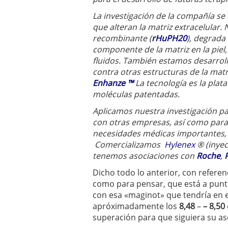
La investigación de la compañía s
que alteran la matriz extracelular
recombinante (
rHuPH20
), degrada
componente de la matriz en la piel, 
fluidos. También estamos desarro
contra otras estructuras de la matr
Enhanze
™
La tecnología es la pla
moléculas patentadas.
Aplicamos nuestra investigación pa
con otras empresas, así como para
necesidades médicas importantes, 
Comercializamos
Hylenex
® (inye
tenemos asociaciones con
Roche
,
P
Dicho todo lo anterior, con referen
como para pensar, que está a punto
con esa «maginot» que tendría en es
apróximadamente los
8,48
–
– 8,50
superación para que siguiera su asc