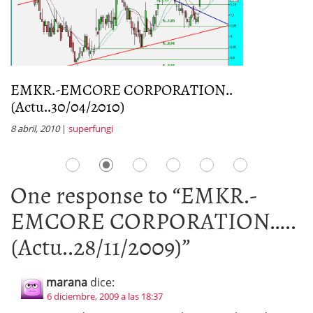
EMKR.-EMCORE CORPORATION..
E
(Actu..30/04/2010)
(
8 abril, 2010
|
superfungi
22
One response to “
EMKR.-
EMCORE CORPORATION…..
(Actu..28/11/2009)
”
marana
dice:
6 diciembre, 2009 a las 18:37