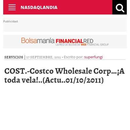
Toggle
NASDAQLANDIA
navigation
Publicidad
SERVICIOS
|
17 SEPTIEMBRE, 2011
-
Escrito por:
superfungi
COST.-Costco Wholesale Corp…¡A
toda vela!..(Actu..01/10/2011)