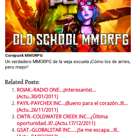
Corepunk MMORPG
Un verdadero MMORPG de la vieja escuela ¡Cómo los de antes,
pero mejor!
Related Posts:
ROIAK.-RADIO ONE…¡Interesante!…
(Actu..30/01/2011)
PAYX.-PAYCHEX INC…¡Bueno para el corazón..II!…
(Actu..26/11/2011)
CWTR.-COLDWATER CREEK INC…¿Última
oportunidad..II?..(Actu.17/12/2011)
GSAT.-GLOBALSTAR INC…..¡Se me escapa…II!..