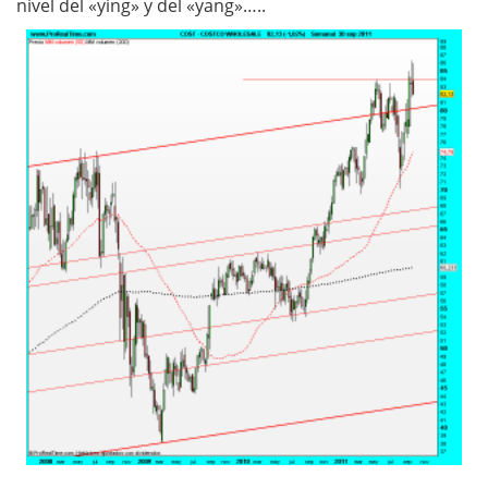
nivel del «ying» y del «yang»…..