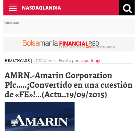
Toggle
NASDAQLANDIA
navigation
Publicidad
HEALTHCARE
|
5 JULIO, 2015
-
Escrito por:
superfungi
AMRN.-Amarin Corporation
Plc…..¡Convertido en una cuestión
de «FE»!…(Actu..19/09/2015)