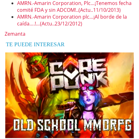
AMRN.-Amarin Corporation, Plc…¡Tenemos fecha
comité FDA y sin ADCOM!..(Actu..11/10/2013)
AMRN.-Amarin Corporation plc…¡Al borde de la
caída….!…(Actu..23/12/2012)
Zemanta
TE PUEDE INTERESAR