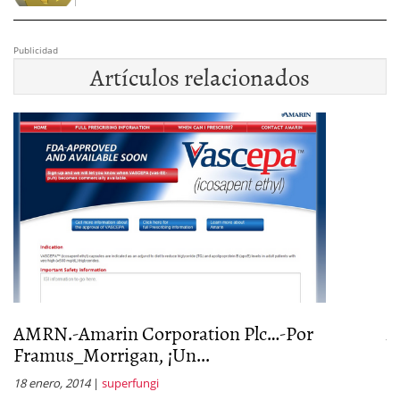
Publicidad
Artículos relacionados
o
AMRN.-Amarin Corporation Plc…-Por
A
Framus_Morrigan, ¡Un...
a
18 enero, 2014
|
superfungi
11