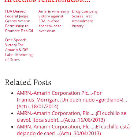
FDA Denied:
Amarin wins early
Drug Company
Federal Judge
victory against
Scores First
Grants Amarin
FDA in «free
Amendment
Permission to
speech» case
Victory
Promote Fish Oil
over drug
Drug
promotion
Free Speech
Victory For
Amarin & Off-
Label Marketing
of Drugs
Related Posts
AMRN.-Amarin Corporation Plc…-Por
Framus_Morrigan, ¡Un buen nudo «gordiano»!…
(Actu..18/01/2014)
AMRN.-Amarin Corporation, Plc…..¡El cuchillo se
clavó!, ¡toca subir!….(Actu..16/06/2013)
AMRN.-Amarin Corporation, Plc….¡El cuchillo está
dejando de caer!…(Actu..30/04/2013)