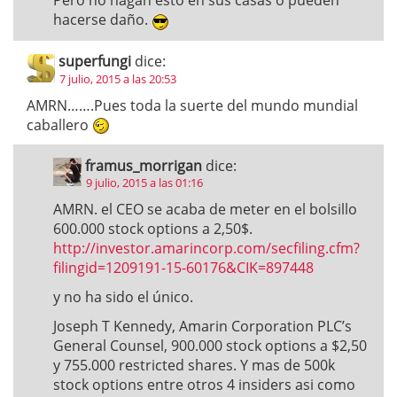
Pero no hagan esto en sus casas o pueden
hacerse daño.
superfungi
dice:
7 julio, 2015 a las 20:53
AMRN…….Pues toda la suerte del mundo mundial
caballero
framus_morrigan
dice:
9 julio, 2015 a las 01:16
AMRN. el CEO se acaba de meter en el bolsillo
600.000 stock options a 2,50$.
http://investor.amarincorp.com/secfiling.cfm?
filingid=1209191-15-60176&CIK=897448
y no ha sido el único.
Joseph T Kennedy, Amarin Corporation PLC’s
General Counsel, 900.000 stock options a $2,50
y 755.000 restricted shares. Y mas de 500k
stock options entre otros 4 insiders asi como