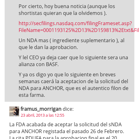
Por cierto, hoy buena noticia (aunque los
shortistas quieran que la olvidemos ).
http://secfilings.nasdaq.com/filingFrameset.asp?
FileName=0001193125%2D13%2D159813%2Etxt&
Un NDA mas ( ingrediente suplementario ), al
que le dan la aprobacion.
Y lel CEO ya deja caer que lo siguiente sera una
alianza con BASF.
Y ya os digo yo que lo siguiente en breves
semanas caerá la aceptacion de la solicitud del
NDA para ANCHOR, que es el autentico filon de
esta farma.
framus_morrigan
dice:
23 abril, 2013 a las 12:55
La FDA acabada de aceptar la solicitud del sNDA
para ANCHOR registada el pasado 26 de Febrero.
La cita PDUFA para la aprobacion final es el 20