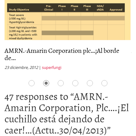
AMRN.-Amarin Corporation plc…¡Al borde
A
de...
F
23 diciembre, 2012
|
superfungi
18
47 responses to “
AMRN.-
Amarin Corporation, Plc….¡El
cuchillo está dejando de
caer!…(Actu..30/04/2013)
”