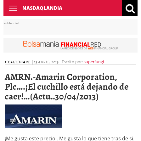
Toggle
NASDAQLANDIA
navigation
Publicidad
HEALTHCARE
|
13 ABRIL, 2013
-
Escrito por:
superfungi
AMRN.-Amarin Corporation,
Plc….¡El cuchillo está dejando de
caer!…(Actu..30/04/2013)
¡Me gusta este precio!. Me gusta lo que tiene tras de si.