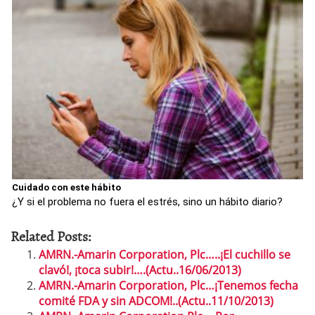
Cuidado con este hábito
¿Y si el problema no fuera el estrés, sino un hábito diario?
Related Posts:
AMRN.-Amarin Corporation, Plc…..¡El cuchillo se
clavó!, ¡toca subir!….(Actu..16/06/2013)
AMRN.-Amarin Corporation, Plc…¡Tenemos fecha
comité FDA y sin ADCOM!..(Actu..11/10/2013)