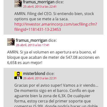
framus_morrigan
dice:
25 abril, 2013 a las 22:41
AMRN. Filing del CEO. Si entiendo bien, stock
options que se mete a la saca.
http://investor.amarincorp.com/secfiling.cfm?
filingid=1181431-13-23453
framus_morrigan
dice:
26 abril, 2013 a las 17:41
AMRN. Si ya el volumen en apertura era bueno, el
bloque que acaban de meter de 547.08 acciones en
6,65$ es aun mejor!
misterblond
dice:
26 abril, 2013 a las 22:31
Gracias por el aviso super! Vamos a ir viendo…
De momento sigo en el barco. Confío en que
aguante bien la zona de 6,3X. De cualquier
forma, estoy cerca del primer soporte que
comentas (5,99), donde podría hacer un doble