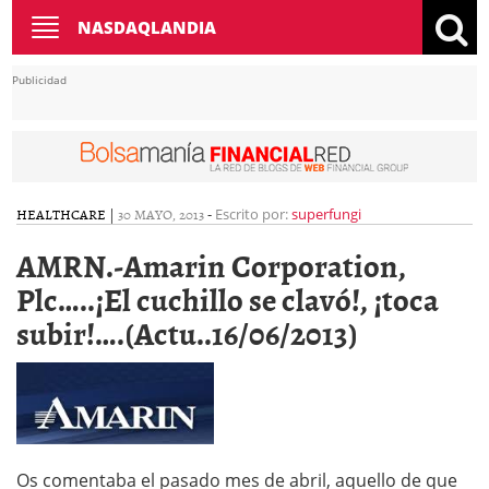
Toggle
NASDAQLANDIA
navigation
Publicidad
HEALTHCARE
|
30 MAYO, 2013
-
Escrito por:
superfungi
AMRN.-Amarin Corporation,
Plc…..¡El cuchillo se clavó!, ¡toca
subir!….(Actu..16/06/2013)
Os comentaba el pasado mes de abril, aquello de que