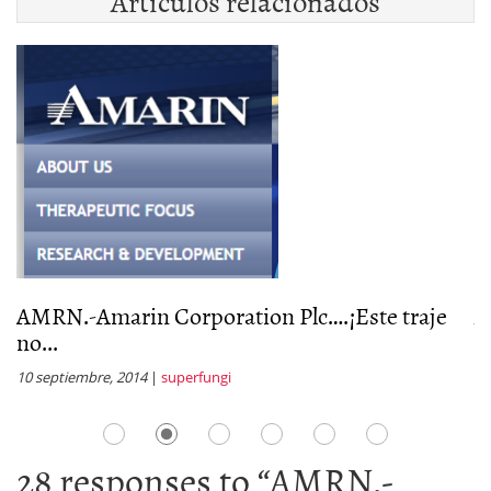
Artículos relacionados
AMRN.-Amarin Corporation Plc….¡Este traje
A
no...
a
10 septiembre, 2014
|
superfungi
11
28 responses to “
AMRN.-