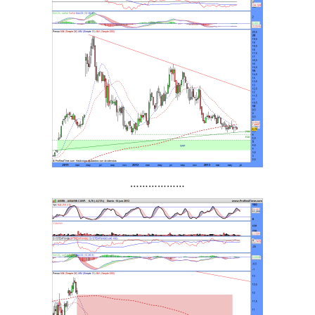
………………