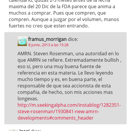
calendario, quizas 2-3 meses antes de la fecha
maxima del 20 Dic de la FDA parece que anima a
muchos a comprar. Pues que compren, que
compren. Aunque a juzgar por el volumen, manos
fuertes no creo que esten entrando.
framus_morrigan
dice:
8 junio, 2013 a las 15:28
AMRN. Steven Rosenman, una autoridad en lo
que AMRN se refiere. Extremadamente bullish ,
eso si, pero una muy buena fuente de
referencia en esta materia. Le llevo leyendo
mucho tiempo y es, en buena parte, el
responsable de que sea accionista de esta
compañia, de hecho, son mis acciones mas
longevas.
http://m.seekingalpha.com/instablog/1282351-
steve-rosenman/1930841-new-amrn-
developments#comments_header