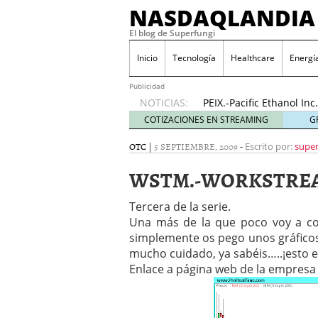
NASDAQLANDIA
El blog de Superfungi
ODP.-Office Depot Inc
2016
Inicio
Tecnología
Healthcare
Energí
NVAX.-Novavax Inc…..¡E
(Actu…17/11/2016)
17 n
Publicidad
NOTICIAS:
PEIX.-Pacific Ethanol I
(Actu..31/10/2016)
31 oc
COTIZACIONES EN STREAMING
G
Pruebas de Gráficos
23 
OTC
|
5 SEPTIEMBRE, 2009
-
Escrito por:
super
HIMX.-Himax Technologie
(Actu..24/11/2016)
24 no
WSTM.-WORKSTREAM
AMRN.-Amarin Corporatio
news»!…(Actu..23/11/20
Tercera de la serie.
BLDP.-Ballard Power Sys
Una más de la que poco voy a co
20/11/2016)
20 noviemb
simplemente os pego unos gráficos, l
ODP.-Office Depot Inc….
2016
mucho cuidado, ya sabéis…..¡esto e
NVAX.-Novavax Inc…..¡E
Enlace a página web de la empres
(Actu…17/11/2016)
17 n