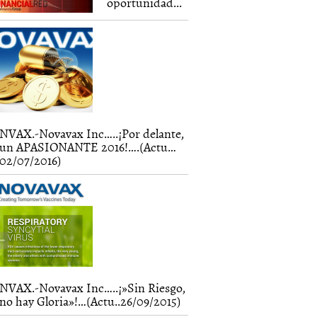
oportunidad...
NVAX.-Novavax Inc…..¡Por delante,
un APASIONANTE 2016!….(Actu…
02/07/2016)
NVAX.-Novavax Inc…..¡»Sin Riesgo,
no hay Gloria»!…(Actu..26/09/2015)