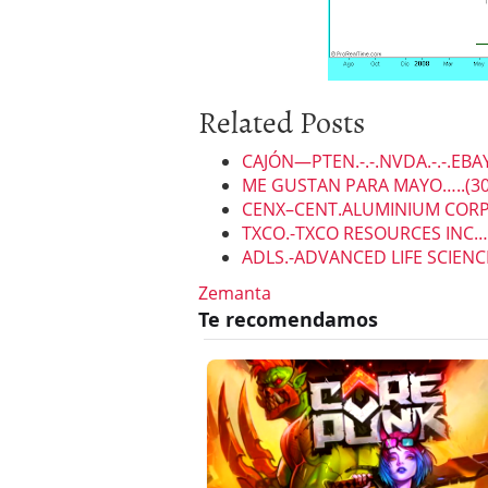
Related Posts
CAJÓN—PTEN.-.-.NVDA.-.-.EBAY.
ME GUSTAN PARA MAYO…..(30
CENX–CENT.ALUMINIUM CORP…
TXCO.-TXCO RESOURCES INC…(
ADLS.-ADVANCED LIFE SCIENC
Zemanta