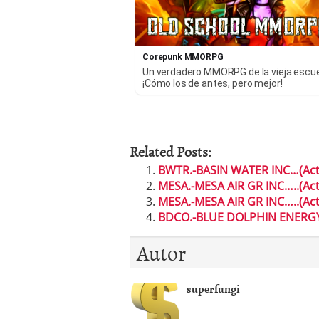
Corepunk MMORPG
Un verdadero MMORPG de la vieja escu
¡Cómo los de antes, pero mejor!
Related Posts:
BWTR.-BASIN WATER INC…(Actu
MESA.-MESA AIR GR INC…..(Ac
MESA.-MESA AIR GR INC…..(Ac
BDCO.-BLUE DOLPHIN ENERGY C
Autor
superfungi