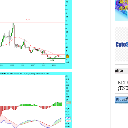
ELT
¡TNT