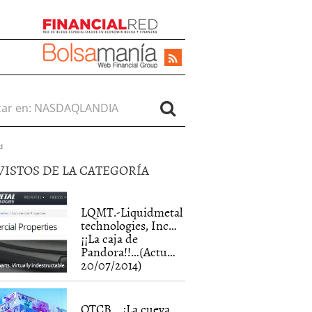
r en:
d
VISTOS DE LA CATEGORÍA
LQMT.-Liquidmetal
technologies, Inc…
¡¡La caja de
Pandora!!…(Actu…
20/07/2014)
OTCB….¡La cueva