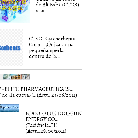
de Alí Babá (OTCB)
y su...
CTSO.-Cytosorbents
Corp….¡Quizás, una
pequeña «perla»
dentro de la...
P.-ELITE PHARMACEUTICALS…
 de «la cueva»!…(Actu..24/06/2011)
BDCO.-BLUE DOLPHIN
ENERGY CO…
¡Paciéncia..II!
(Actu..28/05/2011)