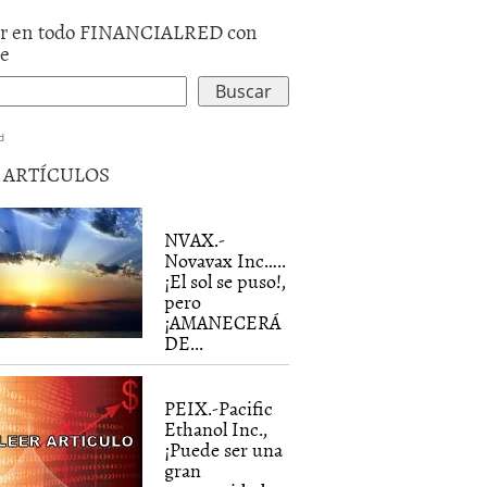
r en todo FINANCIALRED con
le
d
5 ARTÍCULOS
NVAX.-
Novavax Inc…..
¡El sol se puso!,
pero
¡AMANECERÁ
DE...
PEIX.-Pacific
Ethanol Inc.,
¡Puede ser una
gran