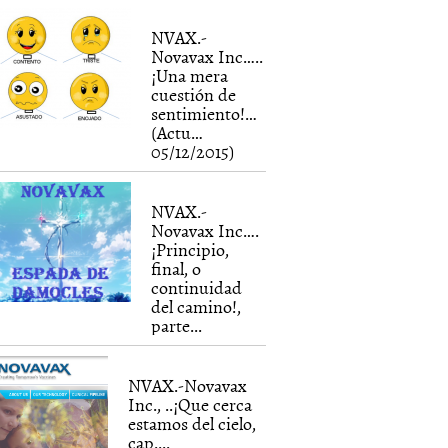
NVAX.-
Novavax Inc…..
¡Una mera
cuestión de
sentimiento!…
(Actu…
05/12/2015)
NVAX.-
Novavax Inc….
¡Principio,
final, o
continuidad
del camino!,
parte...
NVAX.-Novavax
Inc., ..¡Que cerca
estamos del cielo,
cap....