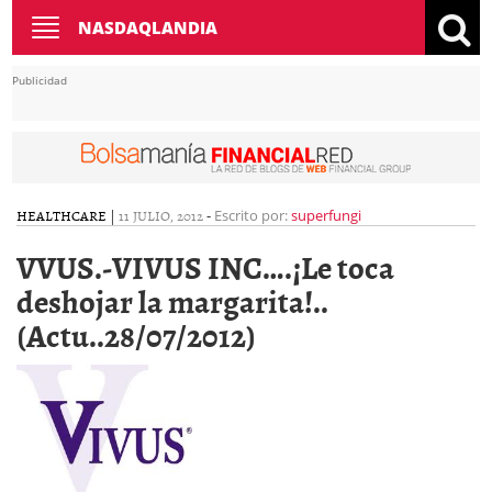
Toggle
NASDAQLANDIA
navigation
Publicidad
HEALTHCARE
|
11 JULIO, 2012
-
Escrito por:
superfungi
VVUS.-VIVUS INC….¡Le toca
deshojar la margarita!..
(Actu..28/07/2012)