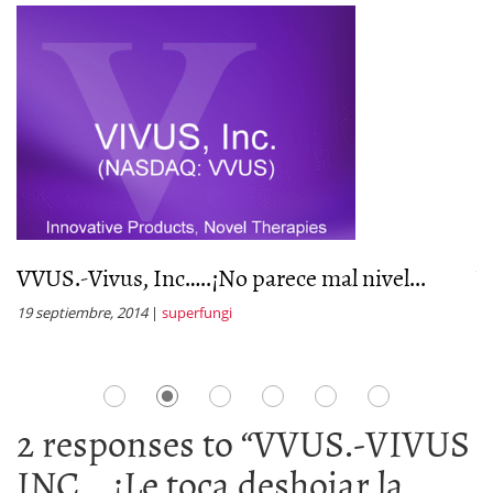
VVUS.-Vivus, Inc…..¡No parece mal nivel...
V
c
19 septiembre, 2014
|
superfungi
2 
2 responses to “
VVUS.-VIVUS
INC….¡Le toca deshojar la