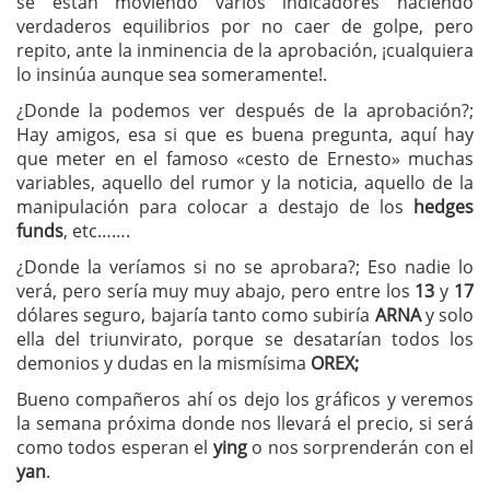
se están moviendo varios indicadores haciendo
verdaderos equilibrios por no caer de golpe, pero
repito, ante la inminencia de la aprobación, ¡cualquiera
lo insinúa aunque sea someramente!.
¿Donde la podemos ver después de la aprobación?;
Hay amigos, esa si que es buena pregunta, aquí hay
que meter en el famoso «cesto de Ernesto» muchas
variables, aquello del rumor y la noticia, aquello de la
manipulación para colocar a destajo de los
hedges
funds
, etc…….
¿Donde la veríamos si no se aprobara?; Eso nadie lo
verá, pero sería muy muy abajo, pero entre los
13
y
17
dólares seguro, bajaría tanto como subiría
ARNA
y solo
ella del triunvirato, porque se desatarían todos los
demonios y dudas en la mismísima
OREX;
Bueno compañeros ahí os dejo los gráficos y veremos
la semana próxima donde nos llevará el precio, si será
como todos esperan el
ying
o nos sorprenderán con el
yan
.