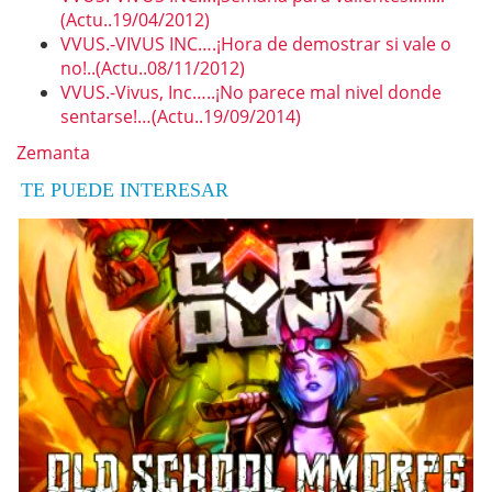
(Actu..19/04/2012)
VVUS.-VIVUS INC….¡Hora de demostrar si vale o
no!..(Actu..08/11/2012)
VVUS.-Vivus, Inc…..¡No parece mal nivel donde
sentarse!…(Actu..19/09/2014)
Zemanta
TE PUEDE INTERESAR