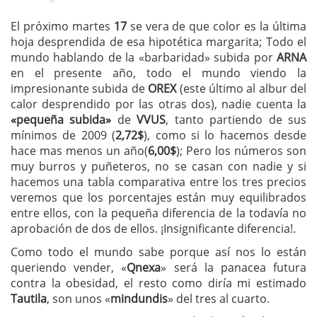
El próximo martes
17
se vera de que color es la última
hoja desprendida de esa hipotética margarita; Todo el
mundo hablando de la «barbaridad» subida por
ARNA
en el presente año, todo el mundo viendo la
impresionante subida de
OREX
(este último al albur del
calor desprendido por las otras dos), nadie cuenta la
«pequeña subida»
de
VVUS
, tanto partiendo de sus
mínimos de 2009 (
2,72$
), como si lo hacemos desde
hace mas menos un año(
6,00$
); Pero los números son
muy burros y puñeteros, no se casan con nadie y si
hacemos una tabla comparativa entre los tres precios
veremos que los porcentajes están muy equilibrados
entre ellos, con la pequeña diferencia de la todavía no
aprobación de dos de ellos. ¡Insignificante diferencia!.
Como todo el mundo sabe porque así nos lo están
queriendo vender, «
Qnexa
» será la panacea futura
contra la obesidad, el resto como diría mi estimado
Tautila
, son unos «
mindundis
» del tres al cuarto.