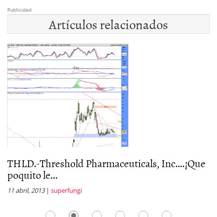
Publicidad
Artículos relacionados
THLD.-Threshold Pharmaceuticals, Inc….¡Que
T
poquito le...
p
11 abril, 2013
|
superfungi
7 