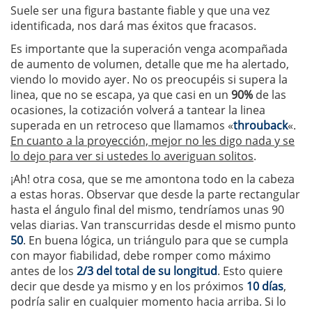
Suele ser una figura bastante fiable y que una vez
identificada, nos dará mas éxitos que fracasos.
Es importante que la superación venga acompañada
de aumento de volumen, detalle que me ha alertado,
viendo lo movido ayer. No os preocupéis si supera la
linea, que no se escapa, ya que casi en un
90%
de las
ocasiones, la cotización volverá a tantear la linea
superada en un retroceso que llamamos «
throuback
«.
En cuanto a la proyección, mejor no les digo nada y se
lo dejo para ver si ustedes lo averiguan solitos
.
¡Ah! otra cosa, que se me amontona todo en la cabeza
a estas horas. Observar que desde la parte rectangular
hasta el ángulo final del mismo, tendríamos unas 90
velas diarias. Van transcurridas desde el mismo punto
50
. En buena lógica, un triángulo para que se cumpla
con mayor fiabilidad, debe romper como máximo
antes de los
2/3 del total de su longitud
. Esto quiere
decir que desde ya mismo y en los próximos
10 días
,
podría salir en cualquier momento hacia arriba. Si lo