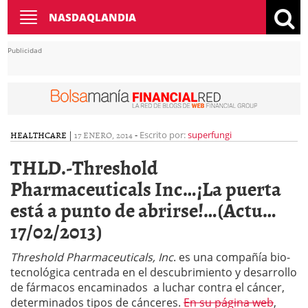
Toggle
NASDAQLANDIA
navigation
Publicidad
HEALTHCARE
|
17 ENERO, 2014
-
Escrito por:
superfungi
THLD.-Threshold
Pharmaceuticals Inc…¡La puerta
está a punto de abrirse!…(Actu…
17/02/2013)
Threshold Pharmaceuticals, Inc
. es una compañía bio-
tecnológica centrada en el descubrimiento y desarrollo
de fármacos encaminados a luchar contra el cáncer,
determinados tipos de cánceres.
En su página web
,