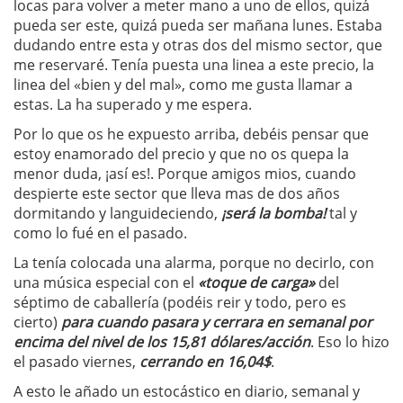
locas para volver a meter mano a uno de ellos, quizá
pueda ser este, quizá pueda ser mañana lunes. Estaba
dudando entre esta y otras dos del mismo sector, que
me reservaré. Tenía puesta una linea a este precio, la
linea del «bien y del mal», como me gusta llamar a
estas. La ha superado y me espera.
Por lo que os he expuesto arriba, debéis pensar que
estoy enamorado del precio y que no os quepa la
menor duda, ¡así es!. Porque amigos mios, cuando
despierte este sector que lleva mas de dos años
dormitando y languideciendo,
¡será la bomba!
tal y
como lo fué en el pasado.
La tenía colocada una alarma, porque no decirlo, con
una música especial con el
«toque de carga»
del
séptimo de caballería (podéis reir y todo, pero es
cierto)
para cuando pasara y cerrara en semanal por
encima del nivel de los 15,81 dólares/acción
. Eso lo hizo
el pasado viernes,
cerrando en 16,04$
.
A esto le añado un estocástico en diario, semanal y