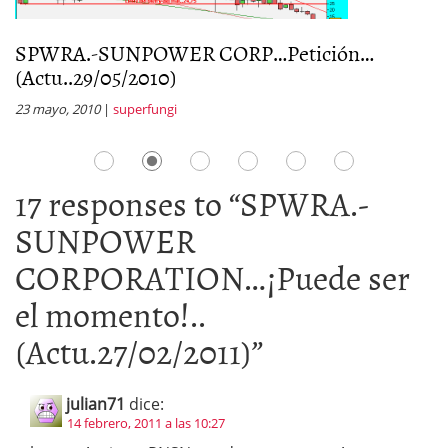
SPWRA.-SUNPOWER CORP…Petición…
S
(Actu..29/05/2010)
¡
23 mayo, 2010
|
superfungi
1 
17 responses to “
SPWRA.-
SUNPOWER
CORPORATION…¡Puede ser
el momento!..
(Actu.27/02/2011)
”
julian71
dice:
14 febrero, 2011 a las 10:27