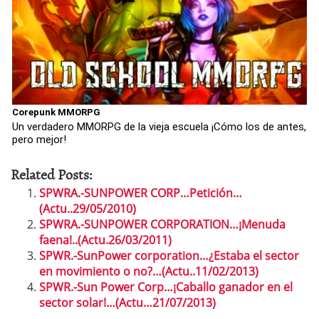
Corepunk MMORPG
Un verdadero MMORPG de la vieja escuela ¡Cómo los de antes,
pero mejor!
Related Posts:
SPWRA.-SUNPOWER CORP…Petición…
(Actu..29/05/2010)
SPWRA.-SUNPOWER CORPORATION…¡Menuda
faena!..(Actu.26/03/2011)
SPWR.-SunPower corporation…¿Estaba el sector
en movimiento o no?…(Actu..11/02/2013)
SPWR.-Sun Power Corp…¡Caballo ganador en el
sector solar!…(Actu…21/07/2013)