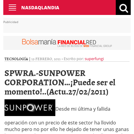
Toggle
NASDAQLANDIA
navigation
Publicidad
TECNOLOGÍA
|
13 FEBRERO, 2011
-
Escrito por:
superfungi
SPWRA.-SUNPOWER
CORPORATION…¡Puede ser el
momento!..(Actu.27/02/2011)
Desde mi última y fallida
operación con un precio de este sector ha llovido
mucho pero no por ello he dejado de tener unas ganas