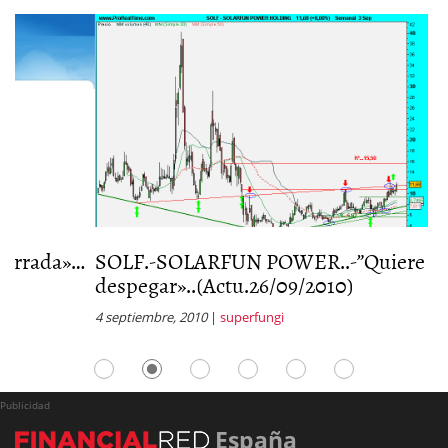
…
SOLF.-SOLARFUN POWER..-”Quiere
S
despegar»..(Actu.26/09/2010)
d
4 septiembre, 2010
|
superfungi
8 
Publicidad
España