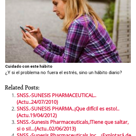
Cuidado con este hábito
¿Y si el problema no fuera el estrés, sino un hábito diario?
Related Posts:
SNSS.-SUNESIS PHARMACEUTICAL..
(Actu..24/07/2010)
SNSS.-SUNESIS PHARMA..¡Que difícil es esto!..
(Actu.19/04/2012)
SNSS.-Sunesis Pharmaceuticals,!Tiene que saltar,
si o si!…(Actu..02/06/2013)
SNSS.-Sunesis Pharmaceuticals Inc…¿Explotará de