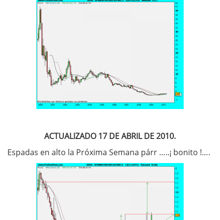
ACTUALIZADO 17 DE ABRIL DE 2010.
Espadas en alto la Próxima Semana párr …..¡ bonito !….