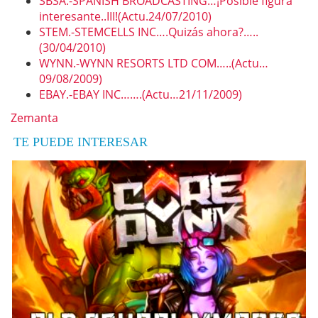
SBSA.-SPANISH BROADCASTING…¡Posible figura
interesante..III!(Actu.24/07/2010)
STEM.-STEMCELLS INC….Quizás ahora?…..
(30/04/2010)
WYNN.-WYNN RESORTS LTD COM…..(Actu…
09/08/2009)
EBAY.-EBAY INC…….(Actu…21/11/2009)
Zemanta
TE PUEDE INTERESAR