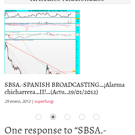
SBSA.-SPANISH BROADCASTING…¡Alarma
S
chicharrera…II!…(Actu..29/01/2012)
c
29 enero, 2012
|
superfungi
13
One response to “
SBSA.-