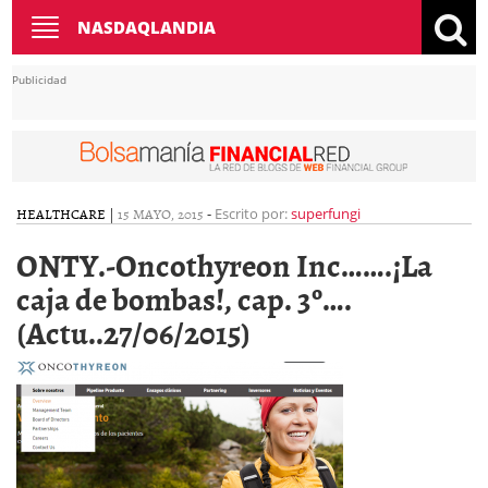
Toggle
NASDAQLANDIA
navigation
Publicidad
HEALTHCARE
|
15 MAYO, 2015
-
Escrito por:
superfungi
ONTY.-Oncothyreon Inc…….¡La
caja de bombas!, cap. 3º….
(Actu..27/06/2015)