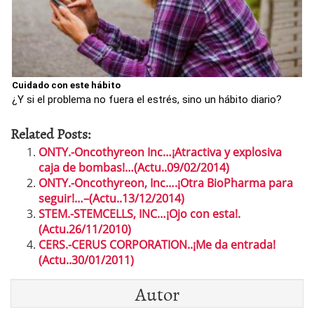
Cuidado con este hábito
¿Y si el problema no fuera el estrés, sino un hábito diario?
Related Posts:
ONTY.-Oncothyreon Inc…¡Atractiva y explosiva
caja de bombas!…(Actu..09/02/2014)
ONTY.-Oncothyreon, Inc….¡Otra BioPharma para
seguir!…–(Actu..13/12/2014)
STEM.-STEMCELLS, INC…¡Ojo con esta!.
(Actu.26/11/2010)
CERS.-CERUS CORPORATION..¡Me da entrada!
(Actu..30/01/2011)
Autor