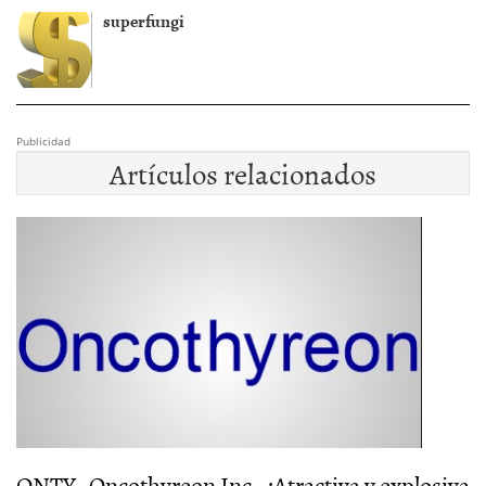
superfungi
Publicidad
Artículos relacionados
ONTY.-Oncothyreon Inc…¡Atractiva y explosiva
O