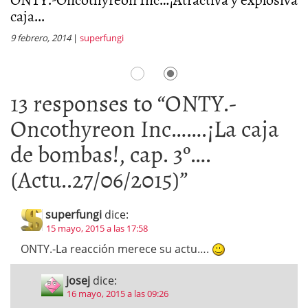
caja...
p
9 febrero, 2014
|
superfungi
13
13 responses to “
ONTY.-
Oncothyreon Inc…….¡La caja
de bombas!, cap. 3º….
(Actu..27/06/2015)
”
superfungi
dice:
15 mayo, 2015 a las 17:58
ONTY.-La reacción merece su actu….
josej
dice:
16 mayo, 2015 a las 09:26