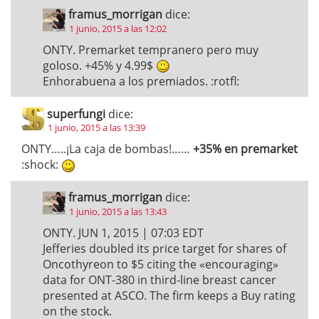
framus_morrigan
dice:
1 junio, 2015 a las 12:02
ONTY. Premarket tempranero pero muy
goloso. +45% y 4.99$
Enhorabuena a los premiados. :rotfl:
superfungi
dice:
1 junio, 2015 a las 13:39
ONTY…..¡La caja de bombas!……
+35% en premarket
:shock:
framus_morrigan
dice:
1 junio, 2015 a las 13:43
ONTY. JUN 1, 2015 | 07:03 EDT
Jefferies doubled its price target for shares of
Oncothyreon to $5 citing the «encouraging»
data for ONT-380 in third-line breast cancer
presented at ASCO. The firm keeps a Buy rating
on the stock.