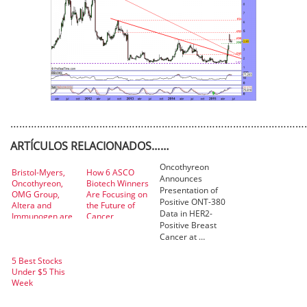
…………………………………………………………………………………………
ARTÍCULOS RELACIONADOS……
Oncothyreon
Bristol-Myers,
How 6 ASCO
Announces
Oncothyreon,
Biotech Winners
Presentation of
OMG Group,
Are Focusing on
Positive ONT-380
Altera and
the Future of
Data in HER2-
Immunogen are
Cancer
Positive Breast
big market
Cancer at …
movers
5 Best Stocks
Under $5 This
Week