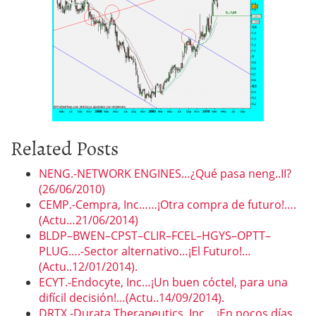
Related Posts
NENG.-NETWORK ENGINES…¿Qué pasa neng..II?
(26/06/2010)
CEMP.-Cempra, Inc……¡Otra compra de futuro!….
(Actu…21/06/2014)
BLDP–BWEN–CPST–CLIR–FCEL–HGYS–OPTT–
PLUG….-Sector alternativo…¡El Futuro!…
(Actu..12/01/2014).
ECYT.-Endocyte, Inc…¡Un buen cóctel, para una
difícil decisión!…(Actu..14/09/2014).
DRTX.-Durata Therapeutics, Inc….¡En pocos días