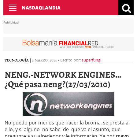
Toggle
NASDAQLANDIA
navigation
Publicidad
TECNOLOGÍA
|
3 MARZO, 2010
-
Escrito por:
superfungi
NENG.-NETWORK ENGINES…
¿Qué pasa neng?(27/03/2010)
No puedo por menos que hacer la broma, se presta a
ello, y si alguno no sabe de que va el asunto, que
pregunte a su alrededor y le informarán. Ya por
mayo