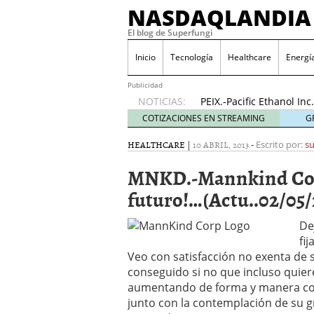
NASDAQLANDIA
El blog de Superfungi
ODP.-Office Depot Inc
2016
Inicio
Tecnología
Healthcare
Energí
NVAX.-Novavax Inc…..¡E
(Actu…17/11/2016)
17 n
Publicidad
NOTICIAS:
PEIX.-Pacific Ethanol I
(Actu..31/10/2016)
31 oc
COTIZACIONES EN STREAMING
G
Pruebas de Gráficos
23 
HEALTHCARE
|
10 ABRIL, 2013
-
Escrito por:
su
HIMX.-Himax Technologie
(Actu..24/11/2016)
24 no
MNKD.-Mannkind Corp
AMRN.-Amarin Corporatio
news»!…(Actu..23/11/20
futuro!…(Actu..02/05/
BLDP.-Ballard Power Sys
20/11/2016)
20 noviemb
De
ODP.-Office Depot Inc….
fi
2016
Veo con satisfacción no exenta de s
NVAX.-Novavax Inc…..¡E
conseguido si no que incluso quiere
(Actu…17/11/2016)
17 n
aumentando de forma y manera con
junto con la contemplación de su gr