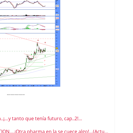
…………..
¡…y tanto que tenía futuro, cap..2!…
….¡Otra pharma en la se cuece algo!…(Actu…