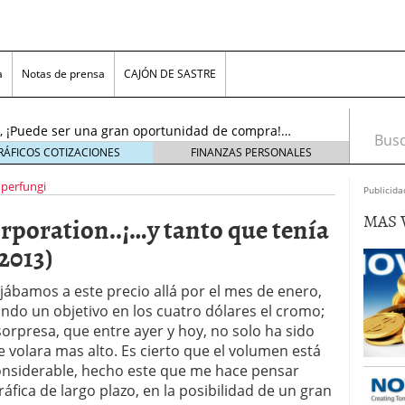
…..¡El resurgir!…(Actu…19/11/2016)
19 noviembre,
a
Notas de prensa
CAJÓN DE SASTRE
l sol se puso!, pero ¡AMANECERÁ DE NUEVO!….
oviembre, 2016
nc., ¡Puede ser una gran oportunidad de compra!…
Busca
tubre, 2016
RÁFICOS COTIZACIONES
FINANZAS PERSONALES
noviembre, 2018
perfungi
s, Inc. (ADR)……¡Cerca del límite para decidir!…
Publicida
viembre, 2016
MAS 
oration..¡…y tanto que tenía
n Plc…….¡Bonito aspecto técnico, para juego «pre-
16)
23 noviembre, 2016
2013)
tems Inc…..¡No olviden este precio!….(Actu…
re, 2016
jábamos a este precio allá por el mes de enero,
.¡El resurgir!…(Actu…19/11/2016)
19 noviembre,
jando un objetivo en los cuatro dólares el cromo;
orpresa, que entre ayer y hoy, no solo ha sido
l sol se puso!, pero ¡AMANECERÁ DE NUEVO!….
 volara mas alto. Es cierto que el volumen está
oviembre, 2016
siderable, hecho este que me hace pensar
áfica de largo plazo, en la posibilidad de un gran