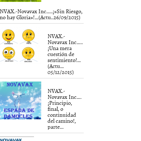
NVAX.-Novavax Inc…..¡»Sin Riesgo,
no hay Gloria»!…(Actu..26/09/2015)
NVAX.-
Novavax Inc…..
¡Una mera
cuestión de
sentimiento!…
(Actu…
05/12/2015)
NVAX.-
Novavax Inc….
¡Principio,
final, o
continuidad
del camino!,
parte...