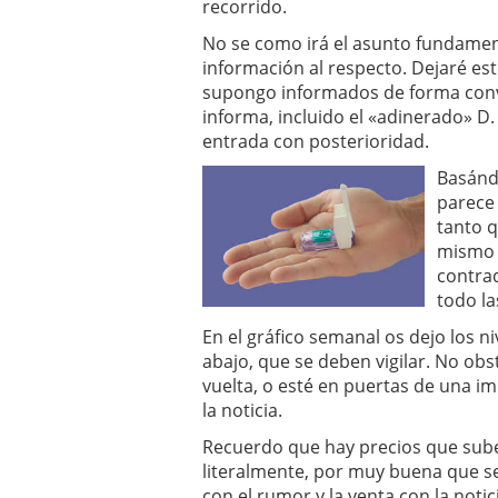
recorrido.
No se como irá el asunto fundame
información al respecto. Dejaré est
supongo informados de forma conve
informa, incluido el «adinerado» D.
entrada con posterioridad.
Basánd
parece 
tanto q
mismo 
contrad
todo la
En el gráfico semanal os dejo los n
abajo, que se deben vigilar. No obs
vuelta, o esté en puertas de una imp
la noticia.
Recuerdo que hay precios que sube
literalmente, por muy buena que s
con el rumor y la venta con la notic