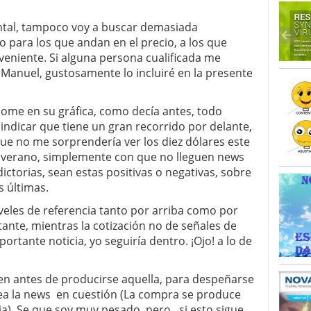
ntal, tampoco voy a buscar demasiada
o para los que andan en el precio, a los que
niente. Si alguna persona cualificada me
 Manuel, gustosamente lo incluiré en la presente
ome en su gráfica, como decía antes, todo
indicar que tiene un gran recorrido por delante,
ue no me sorprendería ver los diez dólares este
verano, simplemente con que no lleguen news
ictorias, sean estas positivas o negativas, sobre
s últimas.
iveles de referencia tanto por arriba como por
tante, mientras la cotización no de señales de
ortante noticia, yo seguiría dentro. ¡Ojo! a lo de
n antes de producirse aquella, para despeñarse
ea la news en cuestión (La compra se produce
ia). Se que soy muy pesado, pero , si esto sigue