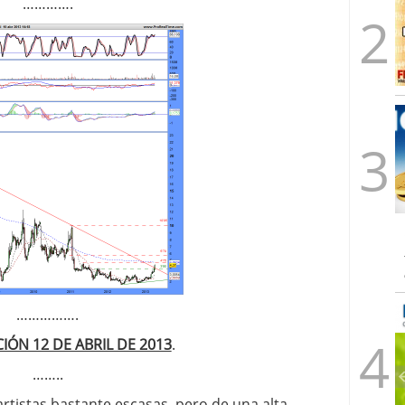
………….
…………….
IÓN 12 DE ABRIL DE 2013
.
……..
artistas bastante escasas, pero de una alta