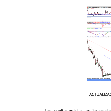
ACTUALIZAC
Las «
vueltas en isla
» son figuras ch