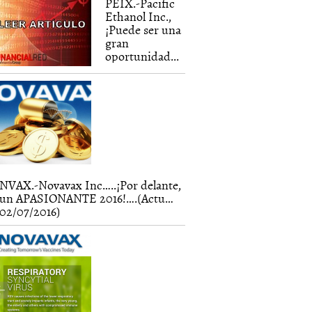
PEIX.-Pacific
Ethanol Inc.,
¡Puede ser una
gran
oportunidad...
NVAX.-Novavax Inc…..¡Por delante,
un APASIONANTE 2016!….(Actu…
02/07/2016)