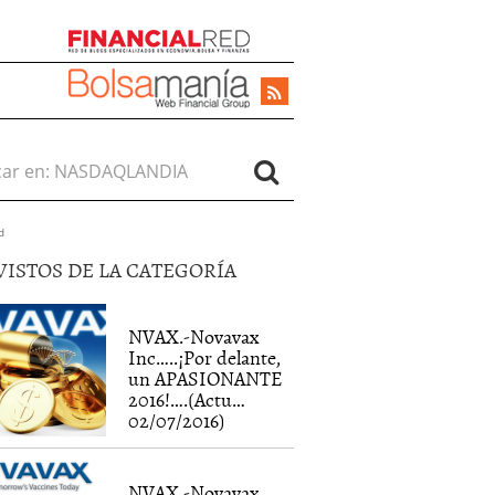
r en:
d
VISTOS DE LA CATEGORÍA
NVAX.-Novavax
Inc…..¡Por delante,
un APASIONANTE
2016!….(Actu…
02/07/2016)
NVAX.-Novavax