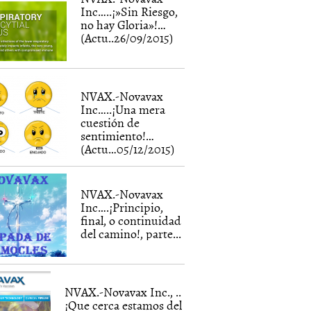
Inc…..¡»Sin Riesgo,
no hay Gloria»!…
(Actu..26/09/2015)
NVAX.-Novavax
Inc…..¡Una mera
cuestión de
sentimiento!…
(Actu…05/12/2015)
NVAX.-Novavax
Inc….¡Principio,
final, o continuidad
del camino!, parte...
NVAX.-Novavax Inc., ..
¡Que cerca estamos del