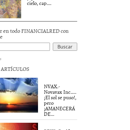
cielo, cap....
r en todo FINANCIALRED con
le
d
5 ARTÍCULOS
NVAX.-
Novavax Inc…..
¡El sol se puso!,
pero
¡AMANECERÁ
DE...