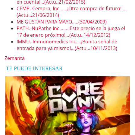
en cuenta!…(Actu..21/02/2015)
CEMP.-Cempra, Inc……¡Otra compra de futuro!….
(Actu…21/06/2014)
ME GUSTAN PARA MAYO…..(30/04/2009)
PATH.-NuPathe Inc…….¡Este precio se la juega el
17 de enero próximo!…(Actu..14/12/2012)
IMMU.-Immunomedics Inc….¡Bonita señal de
entrada para ya mismo!…(Actu…10/11/2013)
Zemanta
TE PUEDE INTERESAR